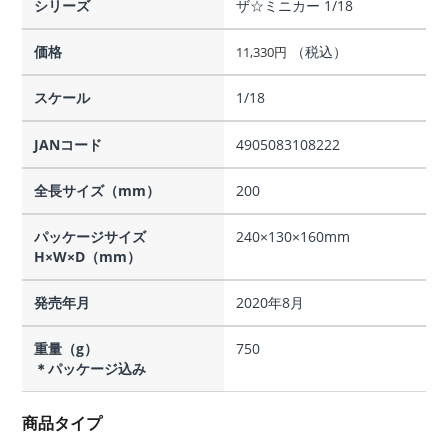
シリーズ
ザ☆ミニカー 1/18
価格
（税込）
11,330
円
スケール
1/18
JANコード
4905083108222
全長サイズ（mm）
200
パッケージサイズ
240×130×160mm
H×W×D（mm）
発売年月
2020年8月
重量（g）
750
＊パッケージ込み
商品タイプ