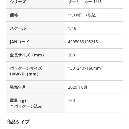
シリーズ
ザ☆ミニカー 1/18
価格
（税込）
11,330
円
スケール
1/18
JANコード
4905083108215
全長サイズ（mm）
200
パッケージサイズ
130×240×160mm
H×W×D（mm）
発売年月
2020年8月
重量（g）
750
＊パッケージ込み
商品タイプ