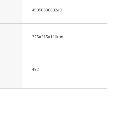
4905083069240
325×215×110mm
492