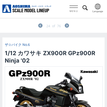
MENU
24
of
76
ザ☆バイク
No.6
1/12 カワサキ ZX900R GPz900R
Ninja '02