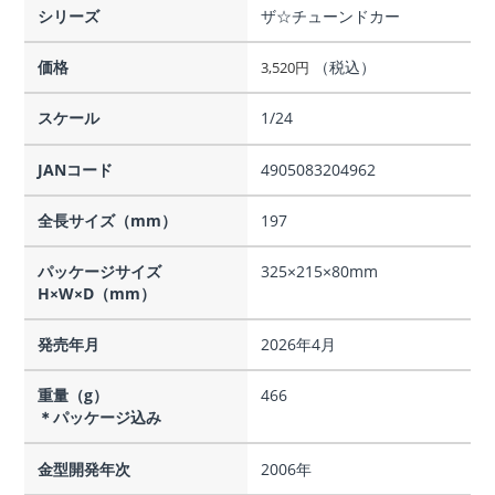
シリーズ
ザ☆チューンドカー
価格
（税込）
3,520
円
スケール
1/24
JANコード
4905083204962
全長サイズ（mm）
197
パッケージサイズ
325×215×80mm
H×W×D（mm）
発売年月
2026年4月
重量（g）
466
＊パッケージ込み
金型開発年次
2006年