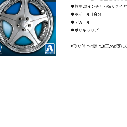
●極用20インチ引っ張りタイ
●ホイール 1台分
●デカール
●ポリキャップ
※取り付けの際は加工が必要に