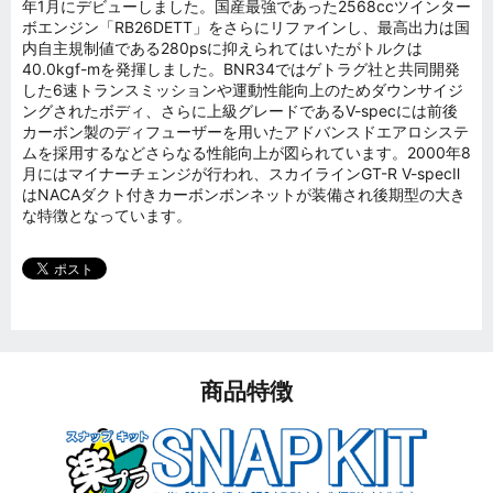
年1月にデビューしました。国産最強であった2568ccツインター
ボエンジン「RB26DETT」をさらにリファインし、最高出力は国
内自主規制値である280psに抑えられてはいたがトルクは
40.0kgf-mを発揮しました。BNR34ではゲトラグ社と共同開発
した6速トランスミッションや運動性能向上のためダウンサイジ
ングされたボディ、さらに上級グレードであるV-specには前後
カーボン製のディフューザーを用いたアドバンスドエアロシステ
ムを採用するなどさらなる性能向上が図られています。2000年8
月にはマイナーチェンジが行われ、スカイラインGT-R V-specⅡ
はNACAダクト付きカーボンボンネットが装備され後期型の大き
な特徴となっています。
商品特徴