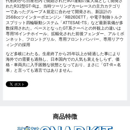
代初めから日産社内で開始された901運動の集大成として開発さ
れたR32型GT-Rは、当時ツーリングカーレースの主力カテゴリ
ーであったグループＡ規定に合わせて開発され、新設計の
2568ccツインターボエンジン「RB26DETT」や電子制御トルク
スプリット四輪駆動システム「ATTESAE-TS」など最新装備が多
数採用された。ベースとなったGT系クーペとの外観上の違いは
専用16インチホイール、拡幅化された前後フェンダー、アルミボ
ンネット、フロントグリル、専用フロントバンパー、専用リアウ
ィングの採用
など多岐にわたる。生産終了から25年以上が経過した事により
海外での需要も過熱し、日本国内での人気も衰えをしらず、価
格・車両共に入手困難な状態となっており、まさに「GT-R＝名
車」と言っても過言ではありません。
商品特徴