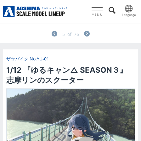
MENU
5
of
76
ザ☆バイク
No.YU-01
1/12 『ゆるキャン△ SEASON３』
志摩リンのスクーター