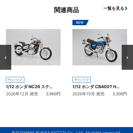
一覧を見る
関連商品
ザ☆バイク
ザ☆バイク
1/12 ホンダ NC26 スティードVSE '96 カスタムパーツ付き
1/12 ホンダ CB400T HAWK-II '77
2026年12月 発売
3,960
円
2026年10月 発売
3,300
円
©AOSHIMA BUNKA KYOZAI Co., Ltd. All rights reserved.