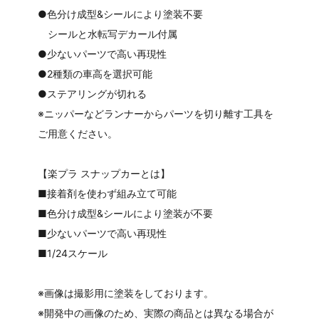
●色分け成型&シールにより塗装不要
シールと水転写デカール付属
●少ないパーツで高い再現性
●2種類の車高を選択可能
●ステアリングが切れる
※ニッパーなどランナーからパーツを切り離す工具を
ご用意ください。
【楽プラ スナップカーとは】
■接着剤を使わず組み立て可能
■色分け成型&シールにより塗装が不要
■少ないパーツで高い再現性
■1/24スケール
※画像は撮影用に塗装をしております。
※開発中の画像のため、実際の商品とは異なる場合が