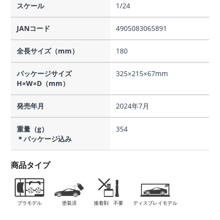
スケール
1/24
JANコード
4905083065891
全長サイズ（mm）
180
パッケージサイズ
325×215×67mm
H×W×D（mm）
発売年月
2024年7月
重量（g）
354
＊パッケージ込み
商品タイプ
プラモデル
塗装済
接着剤 不要
ディスプレイモデル