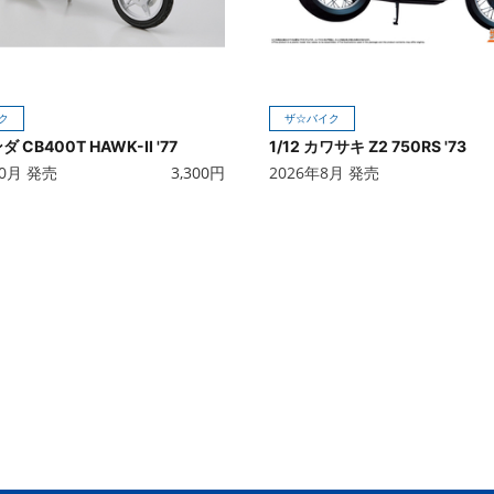
ク
ザ☆バイク
ンダ CB400T HAWK-II '77
1/12 カワサキ Z2 750RS '73
10月 発売
3,300
円
2026年8月 発売