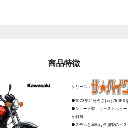
商品特徴
シリーズ：
●1973年に発売された750R
●ショート管、キャストホイー
が付属
●ステムと車軸は金属製のビス