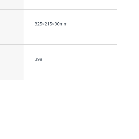
325×215×90mm
398