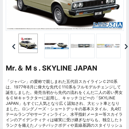
Mr.＆ Mｓ. SKYLINE JAPAN
「ジャパン」の愛称で親しまれた五代目スカイラインＣ210系
は、1977年8月に偉大な先代Ｃ110系をフルモデルチェンジして
誕生しました。発売当初から先代の流れをくんだ二人の若い男女
をＣＭキャラクターに起用し、キャッチコピーの「SKYLINE
JAPAN」もすぐに人気となり広く認知され、大ヒット車となり
ました。ロングノーズ・ショートデッキの基本スタイル、丸4灯
テールランプやサーフィンライン、水平指針メーター等スカイラ
インのアイデンティティは確実に受け継ぎながらも、独立したト
ランクを備えたノッチパックボディや直線基調のスタイリッシュ