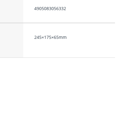
4905083056332
245×175×65mm