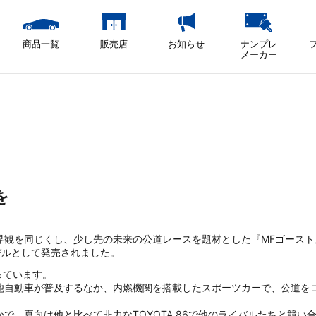
商品一覧
販売店
お知らせ
ナンプレ
メーカー
を
界観を同じくし、少し先の未来の公道レースを題材とした『MFゴース
モデルとして発売されました。
っています。
池自動車が普及するなか、内燃機関を搭載したスポーツカーで、公道をコ
で、夏向は他と比べて非力なTOYOTA 86で他のライバルたちと競い