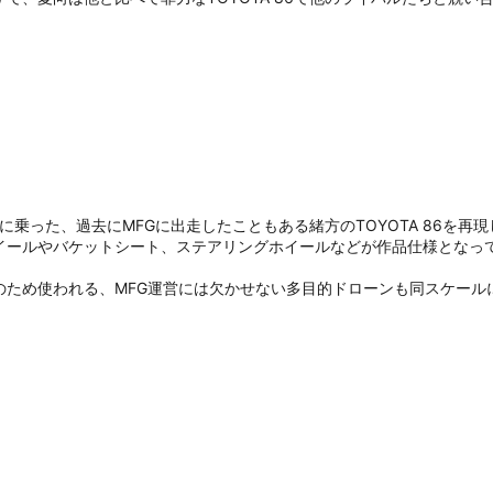
乗った、過去にMFGに出走したこともある緒方のTOYOTA 86を再
ールやバケットシート、ステアリングホイールなどが作品仕様となってい
のため使われる、MFG運営には欠かせない多目的ドローンも同スケール