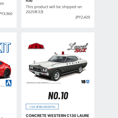
ica)
 on
This product will be shipped on
2025年3月
PY
3,960
JPY
2,420
NO.10
1/24 SEIBU-KEISATSU
CONCRETE WESTERN C130 LAURE