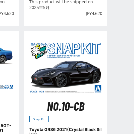
 on
This product will be shipped on
2025年5月
PY
4,620
JPY
4,620
NO.10-CB
Snap Kit
25GT-
Toyota GR86 2021(Crystal Black Sil
01