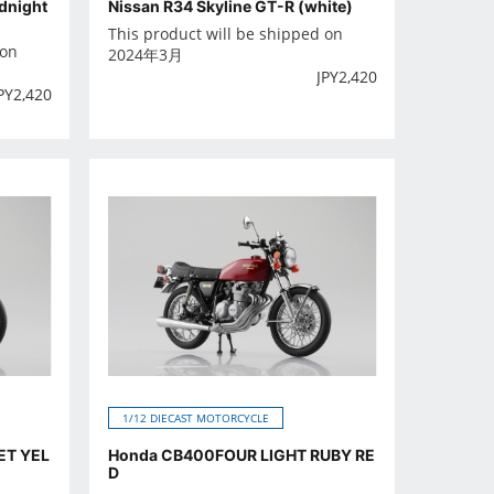
dnight
Nissan R34 Skyline GT-R (white)
This product will be shipped on
 on
2024年3月
JPY
2,420
PY
2,420
1/12 DIECAST MOTORCYCLE
ET YEL
Honda CB400FOUR LIGHT RUBY RE
D