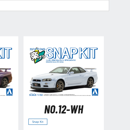
NO.12-WH
Snap Kit