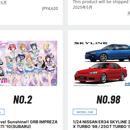
This product will be shipped
年5月
2025年5月
JPY
4,620
J
NO.2
NO.98
A
MODEL CAR
ive! Sunshine!! GRB IMPREZA
1/24 NISSAN ER34 SKYLINE 
TI '10(SUBARU)
X TURBO '98 / 25GT TURBO '