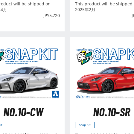
roduct will be shipped on
This product will be shipped
年4月
2025年2月
JPY
5,720
J
NO.10-CW
NO.10-SR
it
Snap Kit