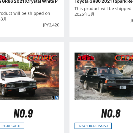
a GR86 2021(Crystal White P
Toyota GR86 2021 (Spark Re
This product will be shipped
roduct will be shipped on
2025年3月
年3月
J
JPY
2,420
NO.9
NO.8
SEIBU-KEISATSU
1/24 SEIBU-KEISATSU