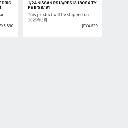
EDRIC
1/24 NISSAN RS13/RPS13 180SX TY
)
PE II '89/'91
 on
This product will be shipped on
2025年3月
PY
5,390
JPY
4,620