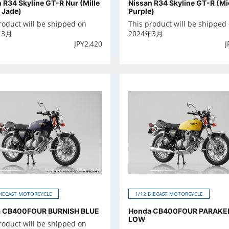
 R34 Skyline GT-R Nur (Mille
Nissan R34 Skyline GT-R (Mi
 Jade)
Purple)
roduct will be shipped on
This product will be shipped
年3月
2024年3月
JPY
2,420
J
DIECAST MOTORCYCLE
1/12 DIECAST MOTORCYCLE
 CB400FOUR BURNISH BLUE
Honda CB400FOUR PARAKE
LOW
roduct will be shipped on