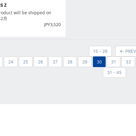
S Z
roduct will be shipped on
年2月
JPY
3,520
15 - 29
PREV
30
24
25
26
27
28
29
31
32
31 - 45