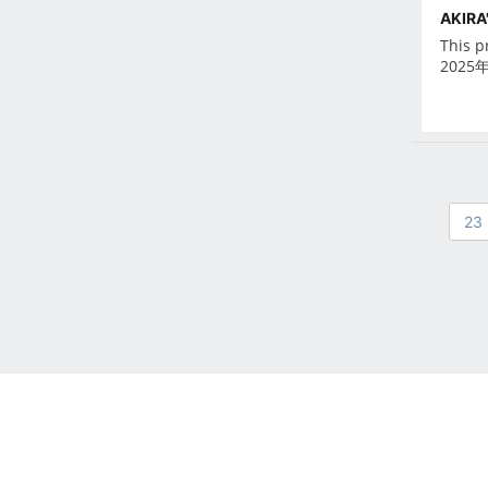
Oct 2021
AKIRA'
Sep 2021
This p
2025
Aug 2021
Jul 2021
Jun 2021
May 2021
Apr 2021
23
Mar 2021
Feb 2021
Jan 2021
Dec 2020
Nov 2020
Oct 2020
Sep 2020
Aug 2020
Jul 2020