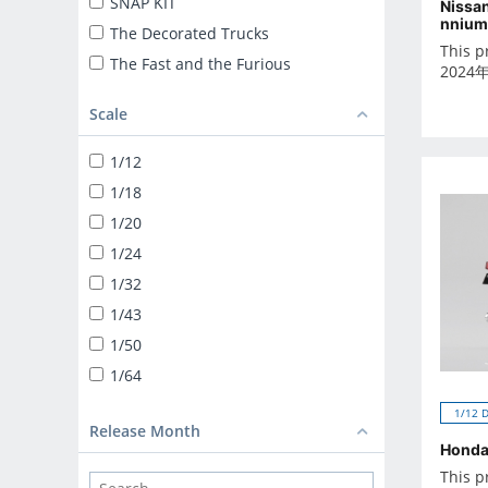
SNAP KIT
Nissan
nnium
The Decorated Trucks
This p
The Fast and the Furious
2024
ザ☆トラック
Scale
TUNED CAR
SNAP KIT
1/12
SUPER CAR
1/18
1/24 LIBERTY WALK
1/20
TUNED PARTS
1/24
BIKE
1/32
1/12 DIECAST MOTORCYCLE
1/43
1/32 TRUCK-YAROU
1/50
1/32 VALUE DEKOTORA
1/64
1/32 HEAVY FREIGHT
1/12 
DEKOTORA PARTS
Release Month
Honda
1/64 MINIDEKO NEXT
This p