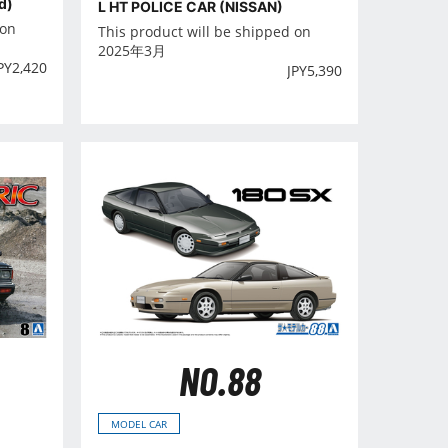
d)
L HT POLICE CAR (NISSAN)
 on
This product will be shipped on
2025年3月
PY
2,420
JPY
5,390
NO.88
MODEL CAR