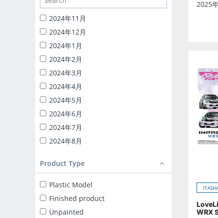
1/24 CATERING MACHINES
2025
1/32 RC TRUCK-YAROU
2024年11月
1/24 INITIAL-D
2024年12月
BACK TO THE FUTURE
2024年1月
KNIGHT RIDER
2024年2月
1/24 DETAIL UP PARTS
2024年3月
BLIND BOX TOY
2024年4月
Capsule toy
2024年5月
MINICAR 1/18
2024年6月
MINICAR 1/43
2024年7月
2024年8月
2024年9月
Product Type
2025年10月
2025年11月
Plastic Model
ITASH
2025年12月
Finished product
LoveL
2025年1月
Unpainted
WRX S