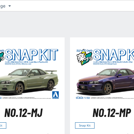
age
NO.12-MJ
NO.12-MP
it
Snap Kit