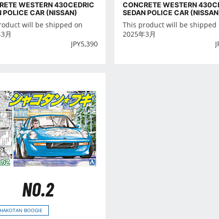
RETE WESTERN 430CEDRIC
CONCRETE WESTERN 430C
 POLICE CAR (NISSAN)
SEDAN POLICE CAR (NISSAN
roduct will be shipped on
This product will be shipped
年3月
2025年3月
JPY
5,390
J
NO.2
SHAKOTAN BOOGIE