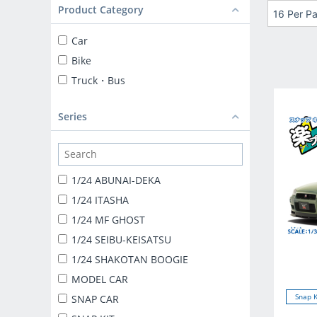
Product Category
16 Per P
Car
Bike
Truck・Bus
Series
1/24 ABUNAI-DEKA
1/24 ITASHA
1/24 MF GHOST
1/24 SEIBU-KEISATSU
1/24 SHAKOTAN BOOGIE
MODEL CAR
Snap K
SNAP CAR