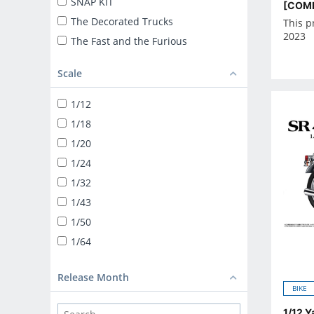
SNAP KIT
[COMI
The Decorated Trucks
This p
2023
The Fast and the Furious
ザ☆トラック
Scale
TUNED CAR
SNAP KIT
1/12
SUPER CAR
1/18
1/24 LIBERTY WALK
1/20
TUNED PARTS
1/24
BIKE
1/32
1/12 DIECAST MOTORCYCLE
1/43
1/32 TRUCK-YAROU
1/50
1/32 VALUE DEKOTORA
1/64
1/32 HEAVY FREIGHT
DEKOTORA PARTS
Release Month
BIKE
1/64 MINIDEKO NEXT
1/12 