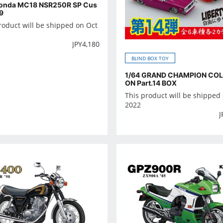
Honda MC18 NSR250R SP Cus
9
roduct will be shipped on Oct
JPY
4,180
BLIND BOX TOY
1/64 GRAND CHAMPION COL
ON Part.14 BOX
This product will be shipped
2022
J