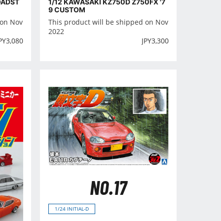
OADST
1/12 KAWASAKI KZ750D Z750FX '7
9 CUSTOM
 on Nov
This product will be shipped on Nov
2022
PY
3,080
JPY
3,300
NO.17
1/24 INITIAL-D