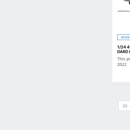
Oct 2021
Sep 2021
Aug 2021
Jul 2021
Jun 2021
MODE
May 2021
1/24 
Apr 2021
DARD 
This p
Mar 2021
2022
Feb 2021
Jan 2021
Dec 2020
Nov 2020
Oct 2020
35
Sep 2020
Aug 2020
Jul 2020