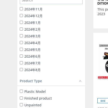
1/24 CATERING MACHINES
DITIO
1/32 RC TRUCK-YAROU
2024年11月
This p
2023
1/24 INITIAL-D
2024年12月
BACK TO THE FUTURE
2024年1月
KNIGHT RIDER
2024年2月
1/24 DETAIL UP PARTS
2024年3月
BLIND BOX TOY
2024年4月
Capsule toy
2024年5月
MINICAR 1/18
2024年6月
MINICAR 1/43
2024年7月
2024年8月
2024年9月
Product Type
2025年10月
2025年11月
Plastic Model
2025年12月
Finished product
BIKE
2025年1月
Unpainted