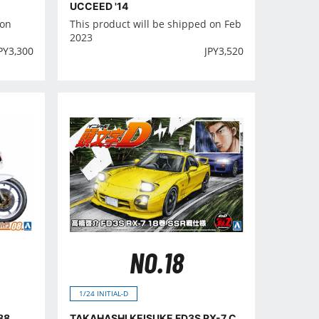
UCCEED '14
 on
This product will be shipped on Feb
2023
PY
3,300
JPY
3,520
NO.18
1/24 INITIAL-D
88
TAKAHASHI KEISUKE FD3S RX-7 C