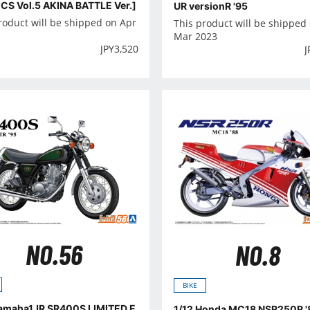
CS Vol.5 AKINA BATTLE Ver.]
UR versionR '95
roduct will be shipped on Apr
This product will be shipped
Mar 2023
JPY
3,520
J
NO.56
NO.8
BIKE
Yamaha1JR SR400S LIMITED E
1/12 Honda MC18 NSR250R '