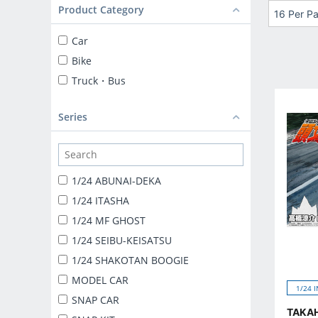
Product Category
16 Per P
Car
Bike
Truck・Bus
Series
1/24 ABUNAI-DEKA
1/24 ITASHA
1/24 MF GHOST
1/24 SEIBU-KEISATSU
1/24 SHAKOTAN BOOGIE
MODEL CAR
1/24 I
SNAP CAR
TAKAH