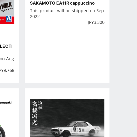
SAKAMOTO EA11R cappuccino
This product will be shipped on Sep
2022
JPY
3,300
LECTI
 on Aug
PY
9,768