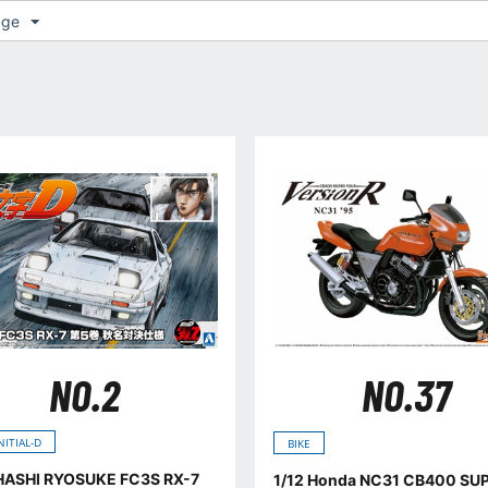
age
NO.2
NO.37
NITIAL-D
BIKE
ASHI RYOSUKE FC3S RX-7
1/12 Honda NC31 CB400 SU