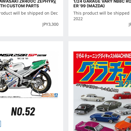
KAWASAKI ZR400C ZEPHYRχ
1/24 GARAGE VARY NB8C R
ITH CUSTOM PARTS
ER '99 (MAZDA)
roduct will be shipped on Dec
This product will be shipped
2022
JPY
3,300
J
NO.52