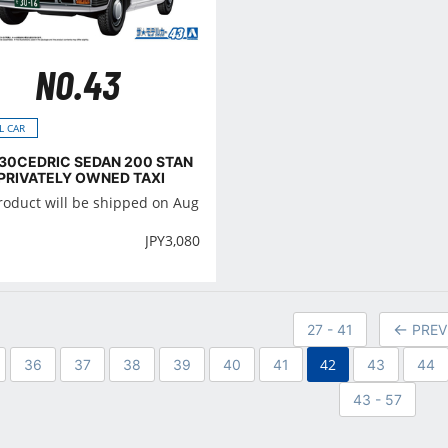
NO.43
L CAR
430CEDRIC SEDAN 200 STAN
PRIVATELY OWNED TAXI
roduct will be shipped on Aug
JPY
3,080
27 - 41
PREV
42
36
37
38
39
40
41
43
44
43 - 57