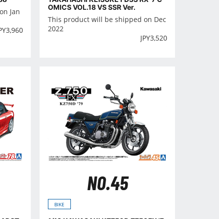
OMICS VOL.18 VS SSR Ver.
on Jan
This product will be shipped on Dec
2022
PY
3,960
JPY
3,520
NO.45
BIKE