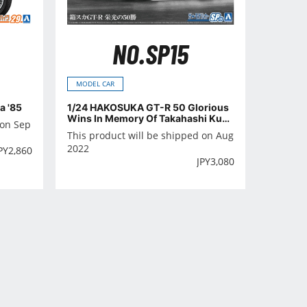
NO.SP15
MODEL CAR
a '85
1/24 HAKOSUKA GT-R 50 Glorious
Wins In Memory Of Takahashi Kuni
 on Sep
mitsu
This product will be shipped on Aug
2022
PY
2,860
JPY
3,080