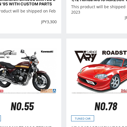
N '95 WITH CUSTOM PARTS
This product will be shipped 
roduct will be shipped on Feb
2023
J
JPY
3,300
NO.55
NO.78
TUNED CAR