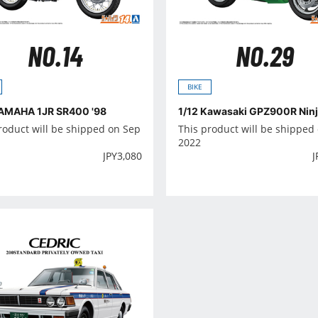
NO.14
NO.29
BIKE
YAMAHA 1JR SR400 '98
1/12 Kawasaki GPZ900R Ninj
roduct will be shipped on Sep
This product will be shipped
2022
JPY
3,080
J