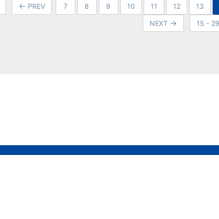
PREV
7
8
9
10
11
12
13
NEXT
15 - 2
Privacy Policy
©AOSHIMA BUNKA KYOZAI Co., Ltd. All rights reserved.