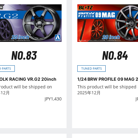
NO.83
NO.84
 PARTS
TUNED PARTS
VOLK RACING VR.G2 20inch
1/24 BRW PROFILE 09 MAG 
roduct will be shipped on
This product will be shipped
年12月
2025年12月
JPY
1,430
J