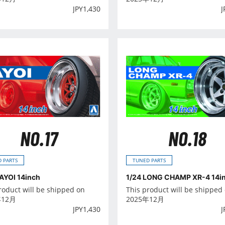
JPY
1,430
J
NO.17
NO.18
 PARTS
TUNED PARTS
AYOI 14inch
1/24 LONG CHAMP XR-4 14i
roduct will be shipped on
This product will be shipped
年12月
2025年12月
JPY
1,430
J