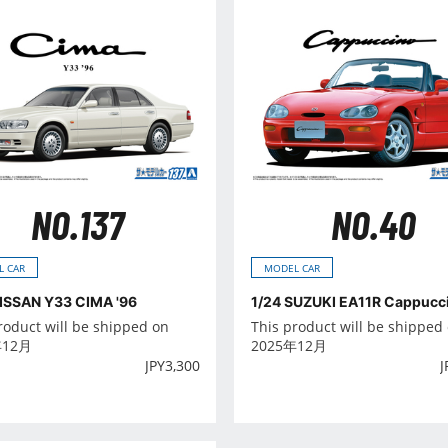
NO.137
NO.40
L CAR
MODEL CAR
NISSAN Y33 CIMA '96
1/24 SUZUKI EA11R Cappucci
roduct will be shipped on
This product will be shipped
年12月
2025年12月
JPY
3,300
J