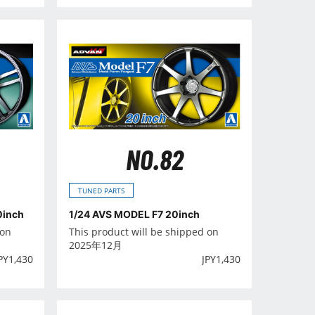
NO.82
TUNED PARTS
0inch
1/24 AVS MODEL F7 20inch
 on
This product will be shipped on
2025年12月
PY
1,430
JPY
1,430