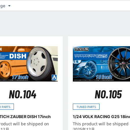
age
NO.104
NO.105
 PARTS
TUNED PARTS
STICH ZAUBER DISH 17inch
1/24 VOLK RACING G25 18in
roduct will be shipped on
This product will be shipped
年12月
2025年12月