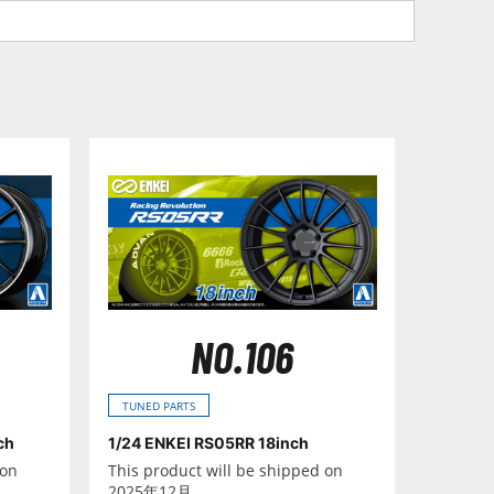
NO.106
TUNED PARTS
ch
1/24 ENKEI RS05RR 18inch
 on
This product will be shipped on
2025年12月