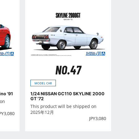
NO.47
MODEL CAR
no '91
1/24 NISSAN GC110 SKYLINE 2000
GT '72
 on
This product will be shipped on
2025年12月
PY
3,080
JPY
3,080