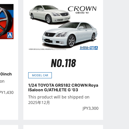
NO.118
20inch
MODEL CAR
 on
1/24 TOYOTA GRS182 CROWN Roya
lSaloon G/ATHLETE G '03
PY
1,430
This product will be shipped on
2025年12月
JPY
3,300