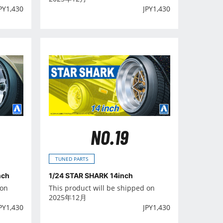
PY
1,430
JPY
1,430
NO.19
TUNED PARTS
nch
1/24 STAR SHARK 14inch
 on
This product will be shipped on
2025年12月
PY
1,430
JPY
1,430