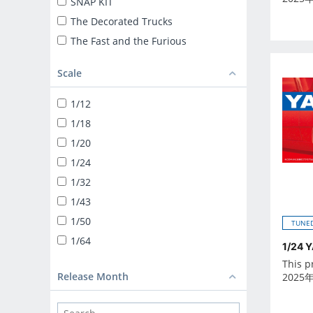
SNAP KIT
The Decorated Trucks
The Fast and the Furious
ザ☆トラック
Scale
TUNED CAR
SNAP KIT
1/12
SUPER CAR
1/18
1/24 LIBERTY WALK
1/20
TUNED PARTS
1/24
BIKE
1/32
1/12 DIECAST MOTORCYCLE
1/43
1/32 TRUCK-YAROU
1/50
TUNED
1/32 VALUE DEKOTORA
1/64
1/24 Y
1/32 HEAVY FREIGHT
This p
DEKOTORA PARTS
Release Month
2025
1/64 MINIDEKO NEXT