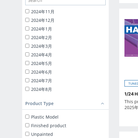
1/24 CATERING MACHINES
1/32 RC TRUCK-YAROU
2024年11月
1/24 INITIAL-D
2024年12月
BACK TO THE FUTURE
2024年1月
KNIGHT RIDER
2024年2月
1/24 DETAIL UP PARTS
2024年3月
BLIND BOX TOY
2024年4月
Capsule toy
2024年5月
MINICAR 1/18
2024年6月
MINICAR 1/43
2024年7月
TUNED
2024年8月
1/24 
2024年9月
This p
Product Type
2025年10月
2025
2025年11月
Plastic Model
2025年12月
Finished product
2025年1月
Unpainted