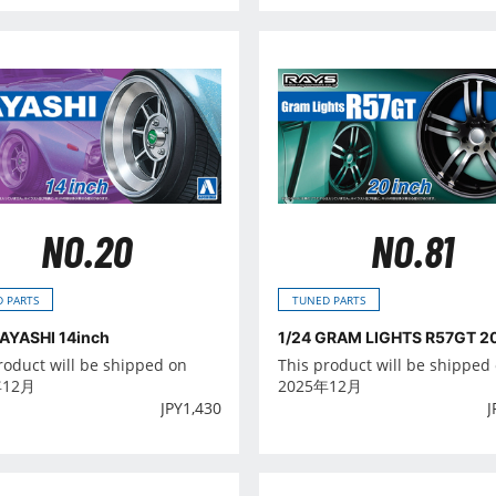
NO.20
NO.81
 PARTS
TUNED PARTS
HAYASHI 14inch
1/24 GRAM LIGHTS R57GT 2
roduct will be shipped on
This product will be shipped
年12月
2025年12月
JPY
1,430
J