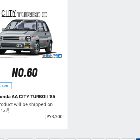
NO.60
L CAR
Honda AA CITY TURBOⅡ '85
roduct will be shipped on
年12月
JPY
3,300