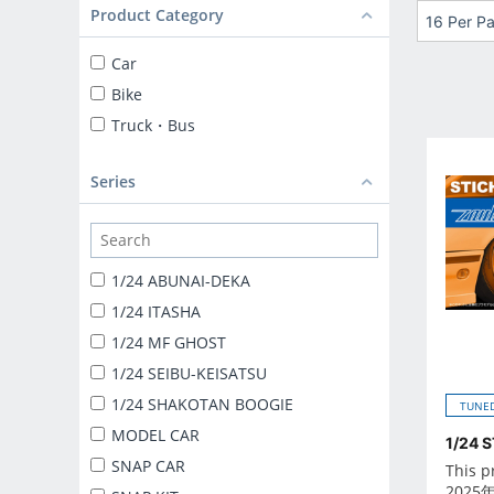
Product Category
16 Per P
Car
Bike
Truck・Bus
Series
1/24 ABUNAI-DEKA
1/24 ITASHA
1/24 MF GHOST
1/24 SEIBU-KEISATSU
1/24 SHAKOTAN BOOGIE
TUNED
MODEL CAR
1/24 
SNAP CAR
This p
2025