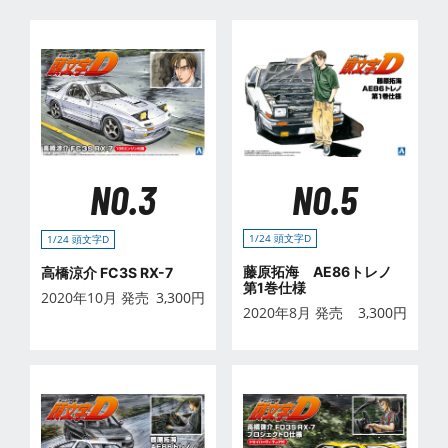
NO.5
NO.3
1/24 頭文字D
1/24 頭文字D
藤原拓海 AE86トレノ
高橋涼介 FC3S RX-7
第1巻仕様
2020年10月 発売
3,300
円
2020年8月 発売
3,300
円