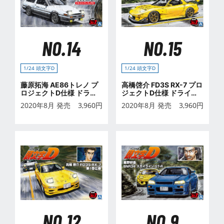
NO.14
NO.15
1/24 頭文字D
1/24 頭文字D
藤原拓海 AE86トレノ プ
高橋啓介 FD3S RX-7 プロ
ロジェクトD仕様 ドライ
ジェクトD仕様 ドライバ
バーフィギュア付
ーフィギュア付
2020年8月 発売
3,960
円
2020年8月 発売
3,960
円
NO.12
NO.9