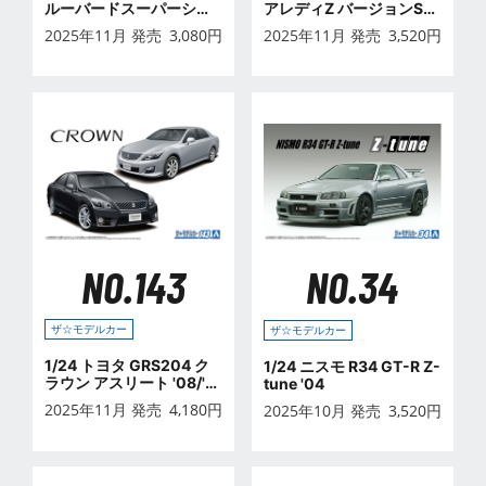
ルーバードスーパーシル
アレディZ バージョンST
エット '83
'07
2025年11月 発売
3,080
円
2025年11月 発売
3,520
円
NO.143
NO.34
ザ☆モデルカー
ザ☆モデルカー
1/24 トヨタ GRS204 ク
1/24 ニスモ R34 GT-R Z-
ラウン アスリート '08/'1
tune '04
0
2025年11月 発売
4,180
円
2025年10月 発売
3,520
円