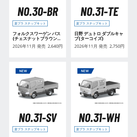
NO.30-BR
NO.31-TE
楽プラ スナップキット
楽プラ スナップキット
フォルクスワーゲン バス
日野 デュトロ ダブルキャ
(チェスナットブラウン×
ブ(ターコイズ)
シーリングワックスレッ
2026年11月 発売
2,640
円
2026年11月 発売
2,750
円
ド)
NO.31-SV
NO.31-WH
楽プラ スナップキット
楽プラ スナップキット