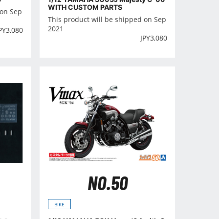
WITH CUSTOM PARTS
 on Sep
This product will be shipped on Sep
2021
PY
3,080
JPY
3,080
NO.50
BIKE