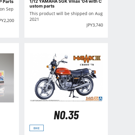
1/12 YAMAHA 5GK Vmax '04 with C
P Parts
ustom parts
 on Sep
This product will be shipped on Aug
2021
PY
2,200
JPY
3,740
NO.35
BIKE