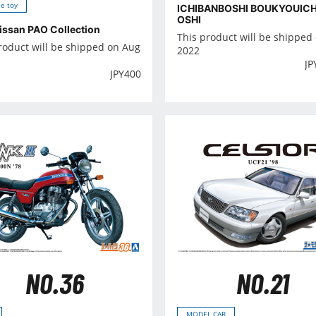
e toy
ICHIBANBOSHI BOUKYOUIC
OSHI
issan PAO Collection
This product will be shipped
roduct will be shipped on Aug
2022
JP
JPY
400
NO.36
NO.21
MODEL CAR