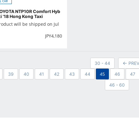
L CAR
TOYOTA NTP10R Comfort Hyb
xi '18 Hong Kong Taxi
roduct will be shipped on Jul
JPY
4,180
30 - 44
PRE
45
39
40
41
42
43
44
46
47
46 - 60