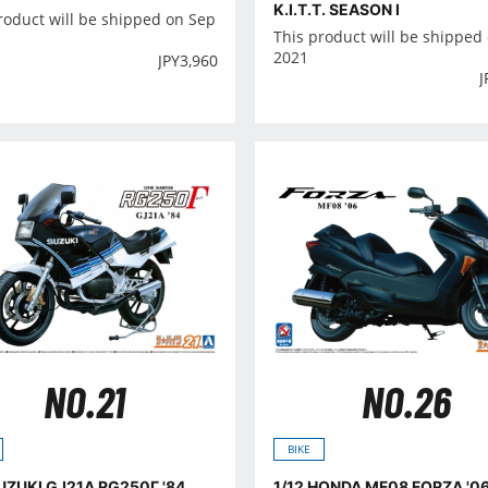
K.I.T.T. SEASON I
roduct will be shipped on Sep
This product will be shipped
2021
JPY
3,960
J
NO.21
NO.26
BIKE
SUZUKI GJ21A RG250Γ '84
1/12 HONDA MF08 FORZA '0