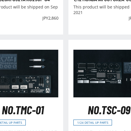
roduct will be shipped on Sep
This product will be shipped
2021
JPY
2,860
J
NO.TMC-01
NO.TSC-09
DETAIL UP PARTS
1/24 DETAIL UP PARTS