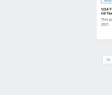
MODE
Oct 2021
Sep 2021
1/24 
rid Ta
Aug 2021
This p
Jul 2021
2021
Jun 2021
May 2021
Apr 2021
Mar 2021
Feb 2021
38
Jan 2021
Dec 2020
Nov 2020
Oct 2020
Sep 2020
Aug 2020
Jul 2020