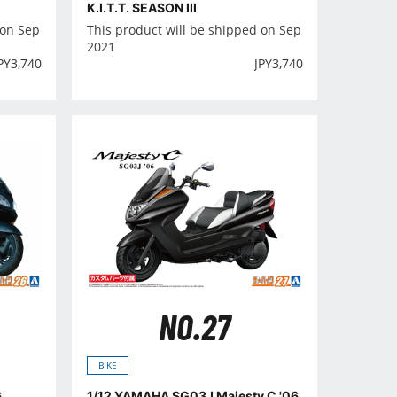
K.I.T.T. SEASON III
 on Sep
This product will be shipped on Sep
2021
PY
3,740
JPY
3,740
NO.27
BIKE
6
1/12 YAMAHA SG03J Majesty C '06