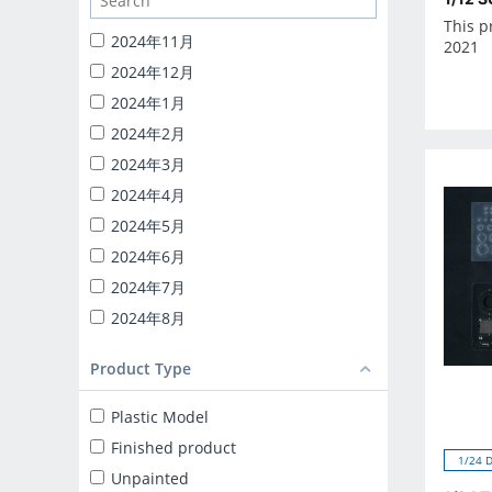
1/24 CATERING MACHINES
This p
1/32 RC TRUCK-YAROU
2024年11月
2021
1/24 INITIAL-D
2024年12月
BACK TO THE FUTURE
2024年1月
KNIGHT RIDER
2024年2月
1/24 DETAIL UP PARTS
2024年3月
BLIND BOX TOY
2024年4月
Capsule toy
2024年5月
MINICAR 1/18
2024年6月
MINICAR 1/43
2024年7月
2024年8月
2024年9月
Product Type
2025年10月
2025年11月
Plastic Model
2025年12月
Finished product
1/24 
2025年1月
Unpainted