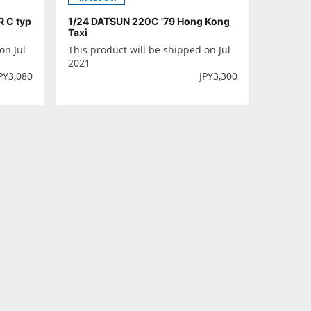
 C typ
1/24 DATSUN 220C '79 Hong Kong
Taxi
on Jul
This product will be shipped on Jul
2021
PY
3,080
JPY
3,300