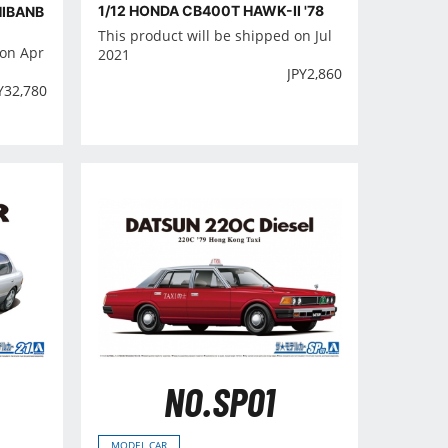
1/12 HONDA CB400T HAWK-II '78
HIBANB
This product will be shipped on Jul
 on Apr
2021
JPY
2,860
Y
32,780
NO.SP01
MODEL CAR