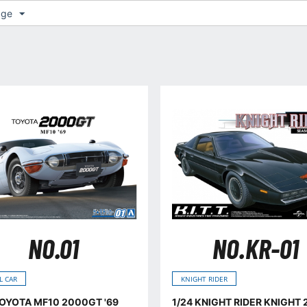
age
NO.01
NO.KR-01
L CAR
KNIGHT RIDER
TOYOTA MF10 2000GT '69
1/24 KNIGHT RIDER KNIGHT