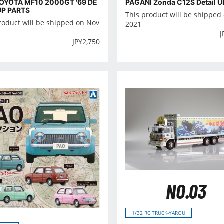
TOYOTA MF10 2000GT '69 DE
PAGANI Zonda C12S Detail U
UP PARTS
This product will be shipped
roduct will be shipped on Nov
2021
J
JPY
2,750
NO.03
1/32 RC TRUCK-YAROU