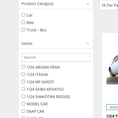
Product Category
16 Per P
Car
Bike
Truck・Bus
Series
1/24 ABUNAI-DEKA
1/24 ITASHA
1/24 MF GHOST
1/24 SEIBU-KEISATSU
1/24 SHAKOTAN BOOGIE
MODEL CAR
MODE
SNAP CAR
1/24 