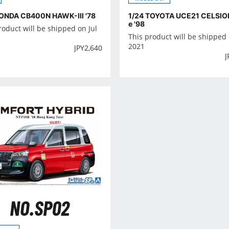
HONDA CB400N HAWK-Ⅲ '78
1/24 TOYOTA UCE21 CELSIOR
e '98
roduct will be shipped on Jul
This product will be shipped 
2021
JPY
2,640
J
NO.SP02