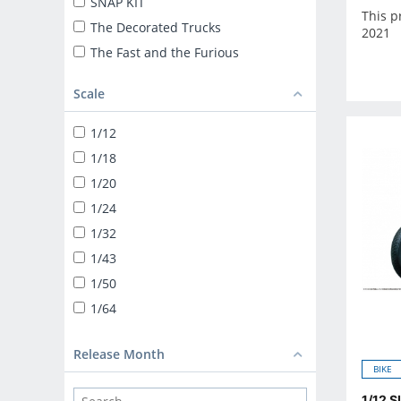
SNAP KIT
This p
The Decorated Trucks
2021
The Fast and the Furious
ザ☆トラック
Scale
TUNED CAR
SNAP KIT
1/12
SUPER CAR
1/18
1/24 LIBERTY WALK
1/20
TUNED PARTS
1/24
BIKE
1/32
1/12 DIECAST MOTORCYCLE
1/43
1/32 TRUCK-YAROU
1/50
1/32 VALUE DEKOTORA
1/64
1/32 HEAVY FREIGHT
DEKOTORA PARTS
Release Month
BIKE
1/64 MINIDEKO NEXT
1/12 