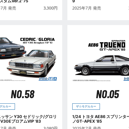
タムVer.2 '75
9
年7月 発売
3,300
円
2025年7月 発売
NO.58
NO.05
デルカー
ザ☆モデルカー
 ニッサン Y30 セドリック/グロリ
1/24 トヨタ AE86 スプリン
 V30EブロアムVIP '83
ノGT-APEX '85
年7月 発売
3,080
円
2025年7月 発売