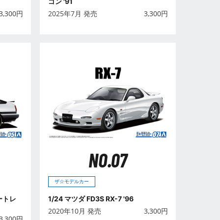
ゴン '91
3,300
円
2025年7月 発売
3,300
円
NO.07
ザ☆モデルカー
タートレ
1/24 マツダ FD3S RX-7 '96
2020年10月 発売
3,300
円
3,300
円