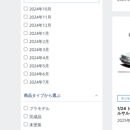
1/32 RCトラック野郎
2024年10月
1/24 頭文字D
2024年11月
バック・トゥ・ザ・フューチャー
2024年12月
ナイトライダー
2024年1月
1/24 ディテールアップパーツ
2024年2月
ブラインドトイ
2024年3月
カプセルトイ
2024年4月
ザ☆ミニカー 1/18
2024年5月
ザ☆ミニカー 1/43
2024年6月
2024年7月
2024年8月
商品タイプから選ぶ
2024年9月
ザ☆モ
2025年10月
プラモデル
1/24
ルサルー
2025年11月
完成品
2025
2025年12月
未塗装