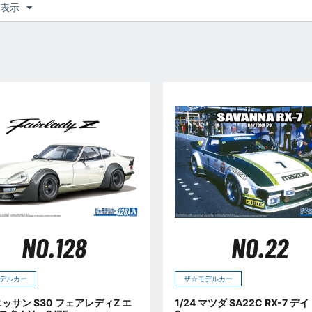
つ表示
NO.128
NO.22
デルカー
ザ☆モデルカー
 ニッサン S30 フェアレディZ エ
1/24 マツダ SA22C RX-7 デイ