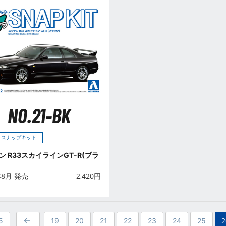
NO.21-BK
 スナップキット
ン R33スカイラインGT-R(ブラ
年8月 発売
2,420
円
2
5
19
20
21
22
23
24
25