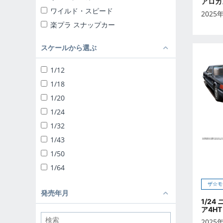
アロカス
ワイルド・スピード
2025
楽プラ スナップカー
楽プラ スナップキット
スケールから選ぶ
ザ☆チューンドカー
ザ☆スナップキット
1/12
ザ☆スーパーカー
1/18
1/24 リバティーウォーク
1/20
ザ☆チューンドパーツ
1/24
ザ☆バイク
1/32
1/12 完成品バイク
1/43
1/32 トラック野郎
1/50
1/32 バリューデコトラ
1/64
1/32 ヘビーフレイト
ザ☆モ
ザ☆デコトラパーツ
発売年月
1/24
1/64 ミニデコNEXT
ア4HT
1/24 移動販売
2025