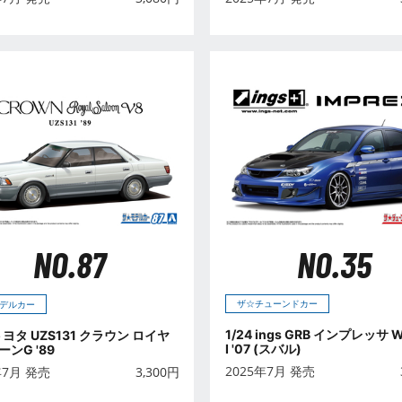
NO.35
NO.87
ザ☆チューンドカー
デルカー
1/24 ings GRB インプレッサ W
 トヨタ UZS131 クラウン ロイヤ
I '07 (スバル)
ンG '89
2025年7月 発売
年7月 発売
3,300
円