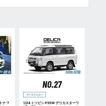
NO.27
ザ☆モデルカー
トナ '7
1/24 ミツビシ P35W デリカスターワ