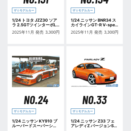
ザ☆モデルカー
ザ☆モデルカー
1/24 トヨタ JZZ30 ソア
1/24 ニッサン BNR34 ス
ラ 2.5GTツインターボL
カイラインGT-R V-spec
'91
Ⅱ Nur. '02
2025年11月 発売
3,300
円
2025年11月 発売
3,300
円
NO.24
NO.33
ザ☆モデルカー
ザ☆モデルカー
1/24 ニッサン KY910 ブ
1/24 ニッサン Z33 フェ
ルーバードスーパーシル
アレディZ バージョンST
エット '83
'07