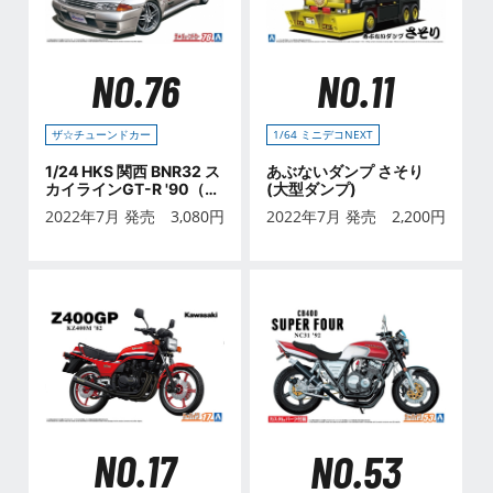
NO.76
NO.11
ザ☆チューンドカー
1/64 ミニデコNEXT
1/24 HKS 関西 BNR32 ス
あぶないダンプ さそり
カイラインGT-R '90（ニ
(大型ダンプ)
ッサン）
2022年7月 発売
3,080
円
2022年7月 発売
2,200
円
NO.17
NO.53