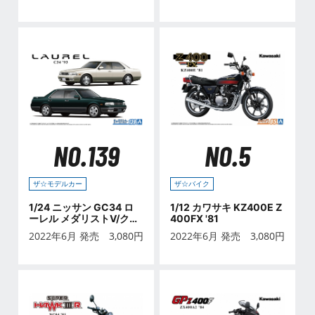
NO.139
NO.5
ザ☆モデルカー
ザ☆バイク
1/24 ニッサン GC34 ロ
1/12 カワサキ KZ400E Z
ーレル メダリストV/クラ
400FX '81
ブS '93
2022年6月 発売
3,080
円
2022年6月 発売
3,080
円