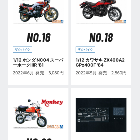
NO.16
NO.18
ザ☆バイク
ザ☆バイク
1/12 ホンダ NC04 スーパ
1/12 カワサキ ZX400A2
ーホークⅢR '81
GPz400F '84
2022年6月 発売
3,080
円
2022年5月 発売
2,860
円