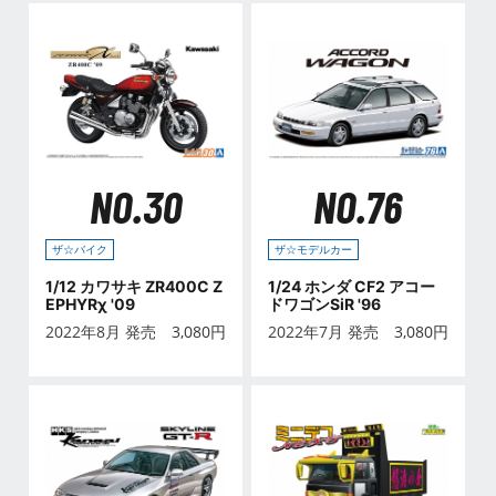
NO.30
NO.76
ザ☆バイク
ザ☆モデルカー
1/12 カワサキ ZR400C Z
1/24 ホンダ CF2 アコー
EPHYRχ '09
ドワゴンSiR '96
2022年8月 発売
3,080
円
2022年7月 発売
3,080
円