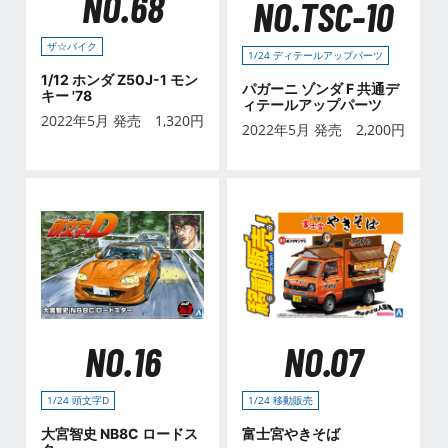
NO.68
NO.TSC-10
ザ☆バイク
1/24 ディテールアップパーツ
1/12 ホンダ Z50J-1 モン
パガーニ ゾンダ F 共通デ
キー '78
ィテールアップパーツ
2022年5月 発売
1,320
円
2022年5月 発売
2,200
円
NO.16
NO.07
1/24 頭文字D
1/24 移動販売
大宮智史 NB8C ロードス
富士宮やきそば