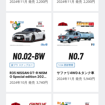
2024年11月 発売
2,200
円
2024年11月 発売
2,200
円
NO.02-BW
NO.7
楽プラ スナップカー
1/24 西部警察
R35 NISSAN GT-R NISM
サファリ4WD＆タンク車
O Special edition 2022
2024年11月 発売
5,940
円
ブリリアントホワイトパ
2024年10月 発売
3,740
円
ール