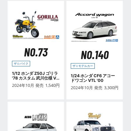
NO.73
NO.140
ザ☆バイク
ザ☆モデルカー
1/12 ホンダ Z50J ゴリラ
1/24 ホンダ CF6 アコー
'78 カスタム 武川仕様 Ve
ドワゴン VTL '00
r.2
2024年10月 発売
1,540
円
2024年10月 発売
3,300
円