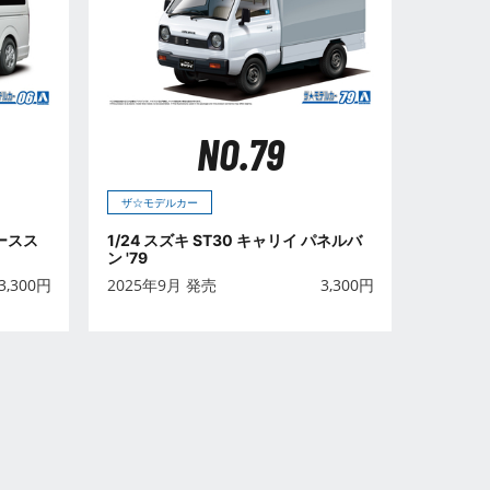
NO.79
ザ☆モデルカー
エースス
1/24 スズキ ST30 キャリイ パネルバ
ン '79
3,300
円
2025年9月 発売
3,300
円