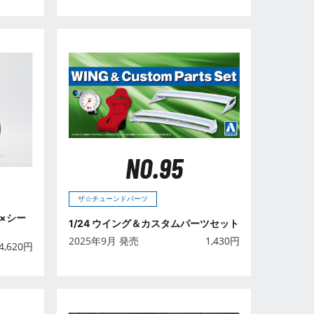
NO.95
ザ☆チューンドパーツ
ク×シー
1/24 ウイング＆カスタムパーツセット
2025年9月 発売
1,430
円
4,620
円