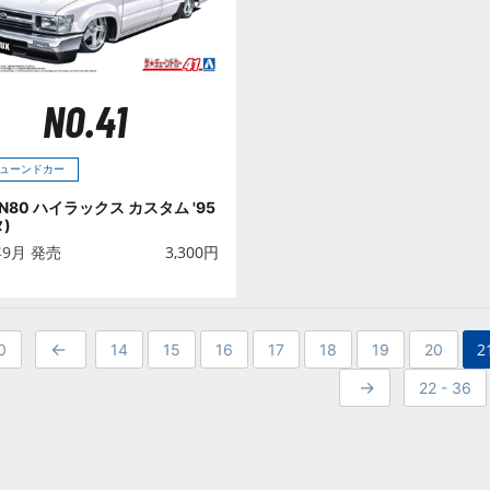
NO.41
ューンドカー
 RN80 ハイラックス カスタム '95
)
年9月 発売
3,300
円
2
0
14
15
16
17
18
19
20
22 - 36