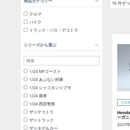
商品カテゴリー
16 件ず
クルマ
バイク
トラック・バス・デコトラ
シリーズから選ぶ
1/24 MFゴースト
1/24 あぶない刑事
1/24 シャコタン☆ブギ
1/24 痛車
1/12
1/24 西部警察
ザ☆デコトラ
Hond
ーガニ
ザ☆トラック
2025
ザ☆モデルカー