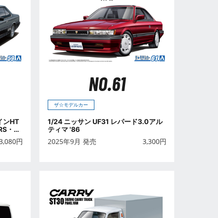
NO.61
ザ☆モデルカー
インHT
1/24 ニッサン UF31 レパード3.0アル
RS・X
ティマ '86
3,080
円
2025年9月 発売
3,300
円