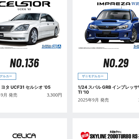
NO.136
NO.29
デルカー
ザ☆モデルカー
 トヨタ UCF31 セルシオ '05
1/24 スバル GRB インプレッサ
TI '10
年9月 発売
3,300
円
2025年9月 発売