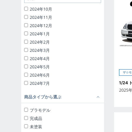
1/32 RCトラック野郎
2024年10月
1/24 頭文字D
2024年11月
バック・トゥ・ザ・フューチャー
2024年12月
ナイトライダー
2024年1月
1/24 ディテールアップパーツ
2024年2月
ブラインドトイ
2024年3月
カプセルトイ
2024年4月
ザ☆ミニカー 1/18
2024年5月
ザ☆ミニカー 1/43
ザ☆モ
2024年6月
1/24
2024年7月
2025
2024年8月
商品タイプから選ぶ
2024年9月
2025年10月
プラモデル
2025年11月
完成品
2025年12月
未塗装