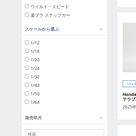
ワイルド・スピード
楽プラ スナップカー
楽プラ スナップキット
スケールから選ぶ
ザ☆チューンドカー
ザ☆スナップキット
1/12
ザ☆スーパーカー
1/18
1/24 リバティーウォーク
1/20
ザ☆チューンドパーツ
1/24
ザ☆バイク
1/32
1/12 完成品バイク
1/12
1/43
1/32 トラック野郎
1/50
Hond
テラブ
1/32 バリューデコトラ
1/64
2025
1/32 ヘビーフレイト
ザ☆デコトラパーツ
発売年月
1/64 ミニデコNEXT
1/24 移動販売