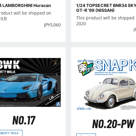
14 LAMBORGHINI Huracan
1/24 TOPSECRET BNR34 SKY
GT-R '99 (NISSAN)
roduct will be shipped on
This product will be shipped
年9月
2020
JPY
5,060
J
NO.17
NO.20-PW
LIBERTY WALK