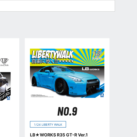
NO.9
1/24 LIBERTY WALK
LB★WORKS R35 GT-R Ver.1