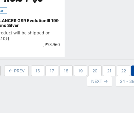
Car
LANCER GSR EvolutionⅢ 199
ns Silver
roduct will be shipped on
年10月
JPY
3,960
PREV
16
17
18
19
20
21
22
NEXT
24 - 3