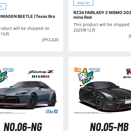
Snap Car
it
RZ34 FAIRLADY Z NISMO 202
WAGEN BEETLE (Texas Bro
mine Red
This product will be shipped
roduct will be shipped on
2025年12月
年10月
J
JPY
2,420
NO.06-NG
NO.05-MB