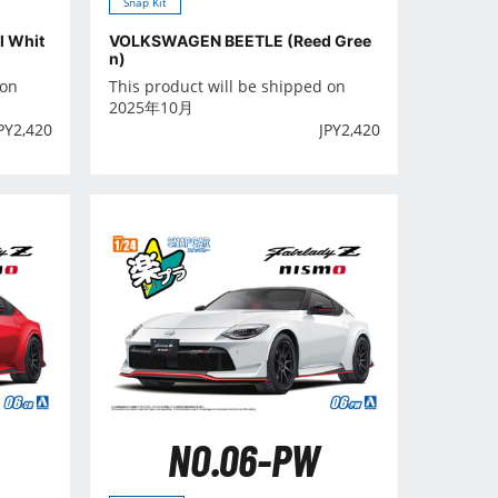
Snap Kit
 Whit
VOLKSWAGEN BEETLE (Reed Gree
n)
 on
This product will be shipped on
2025年10月
PY
2,420
JPY
2,420
NO.06-PW