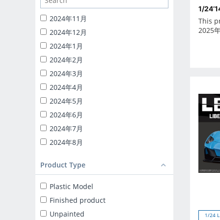
1/24 CATERING MACHINES
1/24’
1/32 RC TRUCK-YAROU
2024年11月
This p
1/24 INITIAL-D
2025
2024年12月
BACK TO THE FUTURE
2024年1月
KNIGHT RIDER
2024年2月
1/24 DETAIL UP PARTS
2024年3月
BLIND BOX TOY
2024年4月
Capsule toy
2024年5月
MINICAR 1/18
2024年6月
MINICAR 1/43
2024年7月
2024年8月
2024年9月
Product Type
2025年10月
2025年11月
Plastic Model
2025年12月
Finished product
2025年1月
Unpainted
1/24 