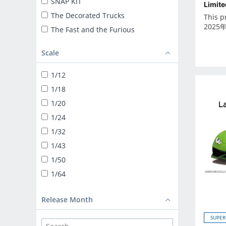
SNAP KIT
Limite
The Decorated Trucks
This p
2025
The Fast and the Furious
ザ☆トラック
Scale
TUNED CAR
SNAP KIT
1/12
SUPER CAR
1/18
1/24 LIBERTY WALK
1/20
TUNED PARTS
1/24
BIKE
1/32
1/12 DIECAST MOTORCYCLE
1/43
1/32 TRUCK-YAROU
1/50
1/32 VALUE DEKOTORA
1/64
1/32 HEAVY FREIGHT
DEKOTORA PARTS
Release Month
1/64 MINIDEKO NEXT
SUPER