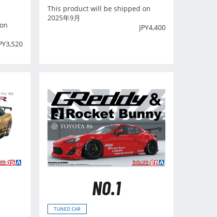
This product will be shipped on
2025年9月
 on
JPY
4,400
PY
3,520
NO.1
TUNED CAR