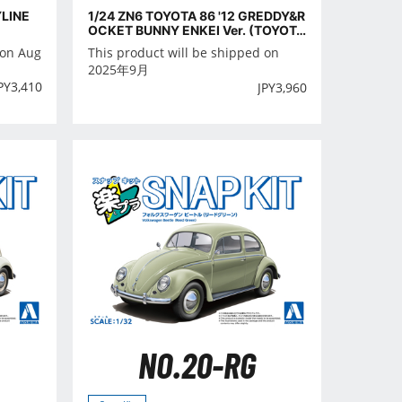
LINE
1/24 ZN6 TOYOTA 86 '12 GREDDY&R
OCKET BUNNY ENKEI Ver. (TOYOT
A)
 on Aug
This product will be shipped on
2025年9月
PY
3,410
JPY
3,960
NO.20-RG