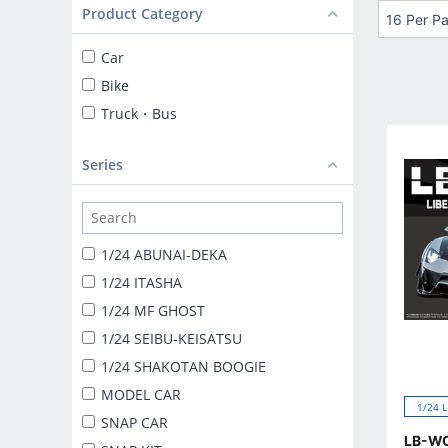
Product Category
16 Per P
Car
Bike
Truck・Bus
Series
1/24 ABUNAI-DEKA
1/24 ITASHA
1/24 MF GHOST
1/24 SEIBU-KEISATSU
1/24 SHAKOTAN BOOGIE
MODEL CAR
1/24 
SNAP CAR
LB-WO