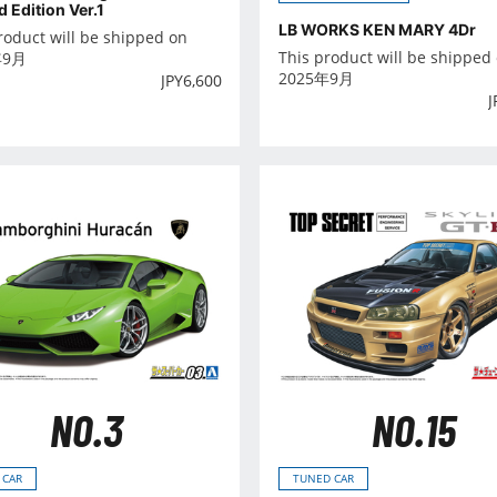
d Edition Ver.1
LB WORKS KEN MARY 4Dr
roduct will be shipped on
This product will be shipped
年9月
2025年9月
JPY
6,600
J
NO.3
NO.15
 CAR
TUNED CAR