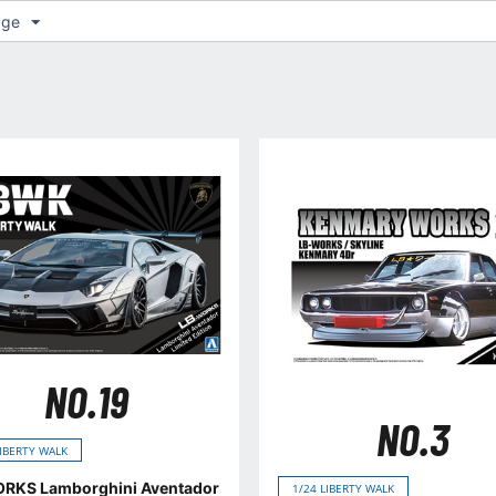
age
NO.19
NO.3
LIBERTY WALK
RKS Lamborghini Aventador
1/24 LIBERTY WALK