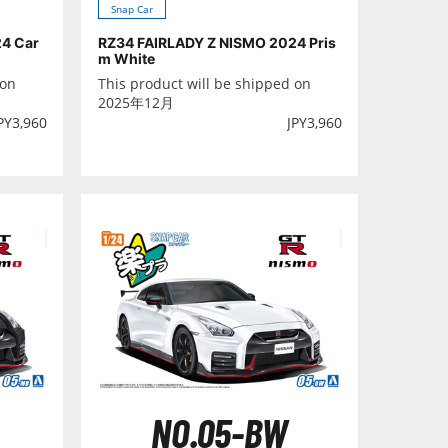
Snap Car
4 Car
RZ34 FAIRLADY Z NISMO 2024 Pris
m White
 on
This product will be shipped on
2025年12月
PY
3,960
JPY
3,960
NO.05-BW