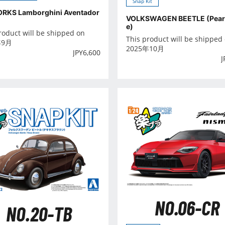
Snap Kit
RKS Lamborghini Aventador
VOLKSWAGEN BEETLE (Pearl
e)
roduct will be shipped on
This product will be shipped
年9月
2025年10月
JPY
6,600
J
NO.06-CR
NO.20-TB