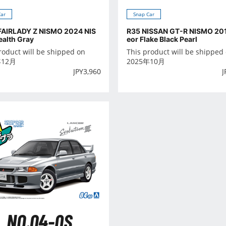
Car
Snap Car
FAIRLADY Z NISMO 2024 NIS
R35 NISSAN GT-R NISMO 20
ealth Gray
eor Flake Black Pearl
roduct will be shipped on
This product will be shipped
年12月
2025年10月
JPY
3,960
J
NO.04-QS