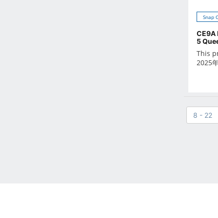
Oct 2021
Snap 
Sep 2021
Aug 2021
CE9A 
5 Quee
Jul 2021
This p
Jun 2021
2025
May 2021
Apr 2021
Mar 2021
Feb 2021
8 - 22
Jan 2021
Dec 2020
Nov 2020
Oct 2020
Sep 2020
Aug 2020
Jul 2020