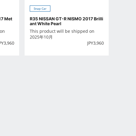
Snap Car
17 Met
R35 NISSAN GT-R NISMO 2017 Brilli
ant White Pearl
 on
This product will be shipped on
2025年10月
PY
3,960
JPY
3,960