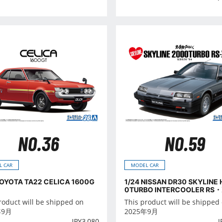
NO.36
NO.59
L CAR
MODEL CAR
TOYOTA TA22 CELICA 1600G
1/24 NISSAN DR30 SKYLINE
0TURBO INTERCOOLER RS・X
roduct will be shipped on
This product will be shipped
年9月
2025年9月
JPY
3,080
J