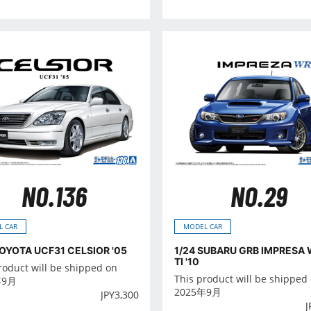
NO.136
NO.29
L CAR
MODEL CAR
TOYOTA UCF31 CELSIOR '05
1/24 SUBARU GRB IMPRESA 
TI '10
roduct will be shipped on
This product will be shipped
年9月
2025年9月
JPY
3,300
J