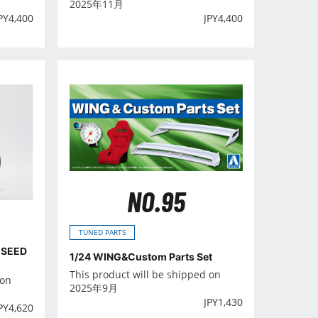
2025年11月
PY
4,400
JPY
4,400
NO.95
TUNED PARTS
×SEED
1/24 WING&Custom Parts Set
This product will be shipped on
 on
2025年9月
JPY
1,430
PY
4,620