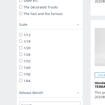
SNAP KIT
2025
The Decorated Trucks
The Fast and the Furious
ザ☆トラック
Scale
TUNED CAR
SNAP KIT
1/12
SUPER CAR
1/18
1/24 LIBERTY WALK
1/20
TUNED PARTS
1/24
BIKE
1/32
1/12 DIECAST MOTORCYCLE
1/43
1/32 TRUCK-YAROU
1/50
1/12 
1/32 VALUE DEKOTORA
1/64
Honda
1/32 HEAVY FREIGHT
TERRA
DEKOTORA PARTS
This p
Release Month
2025
1/64 MINIDEKO NEXT