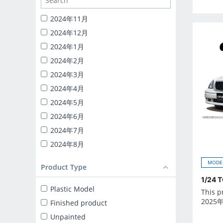
1/24 CATERING MACHINES
1/32 RC TRUCK-YAROU
2024年11月
1/24 INITIAL-D
2024年12月
BACK TO THE FUTURE
2024年1月
KNIGHT RIDER
2024年2月
1/24 DETAIL UP PARTS
2024年3月
BLIND BOX TOY
2024年4月
Capsule toy
2024年5月
MINICAR 1/18
2024年6月
MINICAR 1/43
2024年7月
2024年8月
2024年9月
MODE
Product Type
2025年10月
1/24 
2025年11月
Plastic Model
This p
2025年12月
2025
Finished product
2025年1月
Unpainted