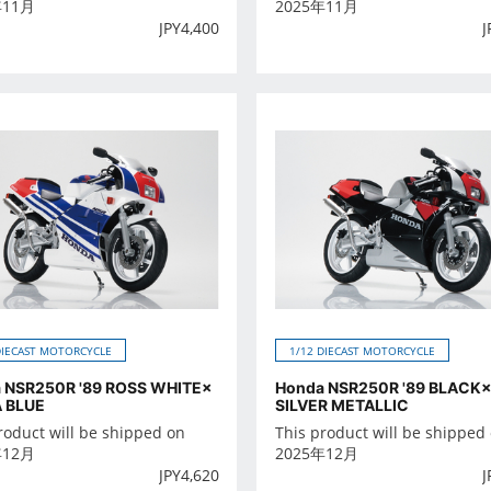
年11月
2025年11月
JPY
4,400
J
DIECAST MOTORCYCLE
1/12 DIECAST MOTORCYCLE
 NSR250R '89 ROSS WHITE×
Honda NSR250R '89 BLACK
 BLUE
SILVER METALLIC
roduct will be shipped on
This product will be shipped
年12月
2025年12月
JPY
4,620
J