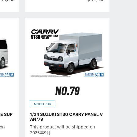
NO.79
MODEL CAR
E SUP
1/24 SUZUKI ST30 CARRY PANEL V
AN '79
 on
This product will be shipped on
2025年9月