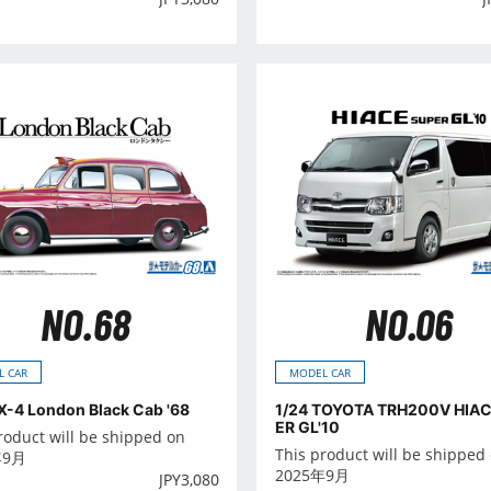
NO.68
NO.06
L CAR
MODEL CAR
X-4 London Black Cab '68
1/24 TOYOTA TRH200V HIAC
ER GL'10
roduct will be shipped on
This product will be shipped
年9月
2025年9月
JPY
3,080