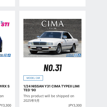
NO.31
MODEL CAR
WRX S
1/24 NISSAN Y31 CIMA TYPEⅡ LIMI
TED '90
 on
This product will be shipped on
2025年9月
PY
3,300
JPY
3,300