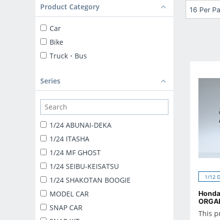
Product Category
16 Per P
Car
Bike
Truck・Bus
Series
1/24 ABUNAI-DEKA
1/24 ITASHA
1/24 MF GHOST
1/24 SEIBU-KEISATSU
1/12 
1/24 SHAKOTAN BOOGIE
MODEL CAR
Honda
ORGA
SNAP CAR
This p