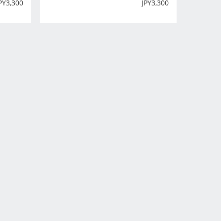
PY
3,300
JPY
3,300