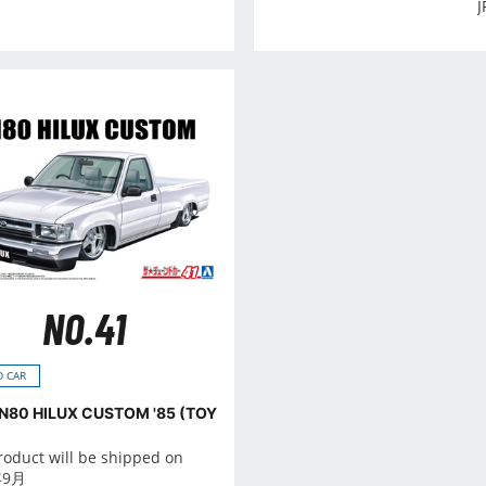
J
NO.41
 CAR
RN80 HILUX CUSTOM '85 (TOY
roduct will be shipped on
年9月