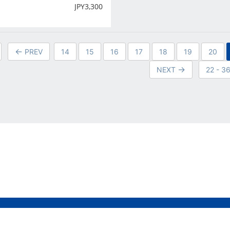
JPY
3,300
PREV
14
15
16
17
18
19
20
NEXT
22 - 3