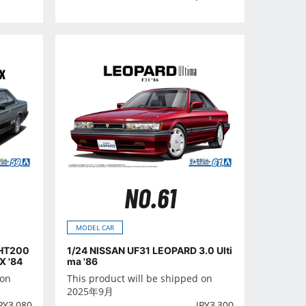
NO.61
MODEL CAR
 HT200
1/24 NISSAN UF31 LEOPARD 3.0 Ulti
 '84
ma '86
 on
This product will be shipped on
2025年9月
PY
3,080
JPY
3,300