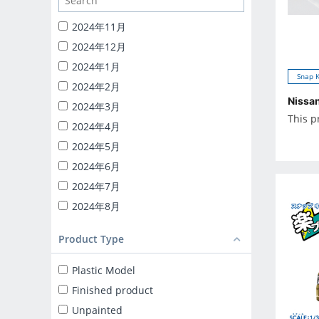
1/24 CATERING MACHINES
1/32 RC TRUCK-YAROU
2024年11月
1/24 INITIAL-D
2024年12月
BACK TO THE FUTURE
2024年1月
Snap K
KNIGHT RIDER
2024年2月
1/24 DETAIL UP PARTS
Nissan
2024年3月
This p
BLIND BOX TOY
2024年4月
Capsule toy
2024年5月
MINICAR 1/18
2024年6月
MINICAR 1/43
2024年7月
2024年8月
2024年9月
Product Type
2025年10月
2025年11月
Plastic Model
2025年12月
Finished product
2025年1月
Unpainted