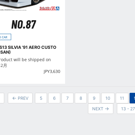
NO.87
 CAR
PS13 SILVIA '91 AERO CUSTO
SSAN)
roduct will be shipped on
年2月
JPY
3,630
1
PREV
5
6
7
8
9
10
11
NEXT
13 - 2