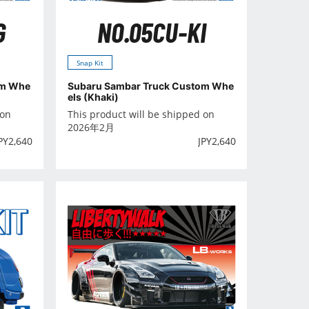
G
NO.05CU-KI
Snap Kit
om Whe
Subaru Sambar Truck Custom Whe
els (Khaki)
 on
This product will be shipped on
2026年2月
PY
2,640
JPY
2,640