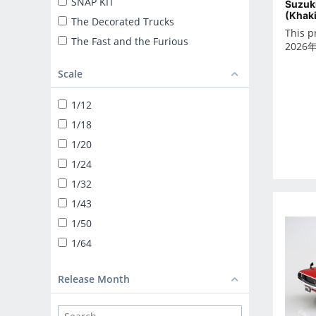
SNAP KIT
Suzuk
(Khaki
The Decorated Trucks
This p
The Fast and the Furious
2026
ザ☆トラック
Scale
TUNED CAR
SNAP KIT
1/12
SUPER CAR
1/18
1/24 LIBERTY WALK
1/20
TUNED PARTS
1/24
BIKE
1/32
1/12 DIECAST MOTORCYCLE
1/43
1/32 TRUCK-YAROU
1/50
1/32 VALUE DEKOTORA
1/64
1/32 HEAVY FREIGHT
DEKOTORA PARTS
Release Month
1/64 MINIDEKO NEXT