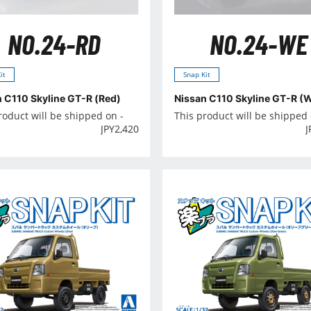
NO.24-RD
NO.24-WE
it
Snap Kit
 C110 Skyline GT-R (Red)
Nissan C110 Skyline GT-R (W
roduct will be shipped on -
This product will be shipped 
JPY
2,420
J