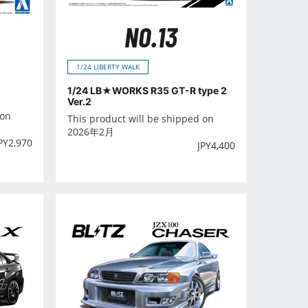
NO.13
1/24 LIBERTY WALK
1/24 LB★WORKS R35 GT-R type 2
Ver.2
 on
This product will be shipped on
2026年2月
PY
2,970
JPY
4,400