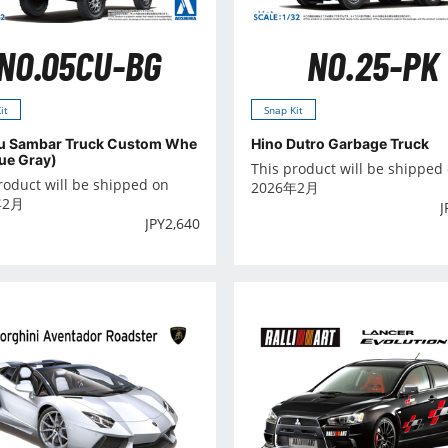
NO.05CU-BG
NO.25-PK
it
Snap Kit
u Sambar Truck Custom Whe
Hino Dutro Garbage Truck
lue Gray)
This product will be shipped
roduct will be shipped on
2026年2月
年2月
J
JPY
2,640