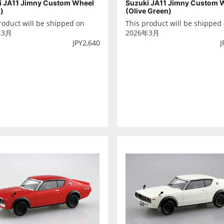
i JA11 Jimny Custom Wheel
Suzuki JA11 Jimny Custom 
)
(Olive Green)
roduct will be shipped on
This product will be shipped
年3月
2026年3月
JPY
2,640
J