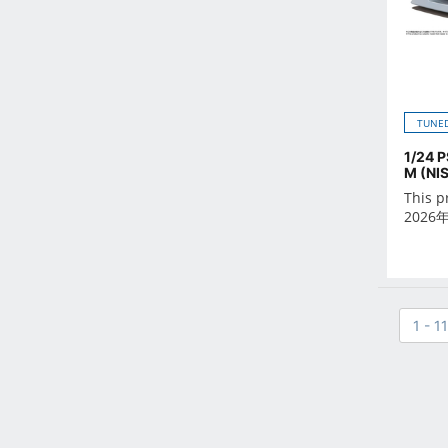
Oct 2021
Sep 2021
Aug 2021
Jul 2021
Jun 2021
TUNED
May 2021
1/24 
M (NI
Apr 2021
This p
Mar 2021
2026
Feb 2021
Jan 2021
Dec 2020
Nov 2020
1 - 1
Oct 2020
Sep 2020
Aug 2020
Jul 2020