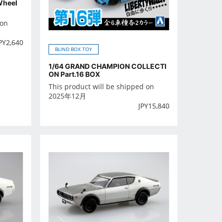
Wheel
 on
PY
2,640
BLIND BOX TOY
1/64 GRAND CHAMPION COLLECTI
ON Part.16 BOX
This product will be shipped on
2025年12月
JPY
15,840