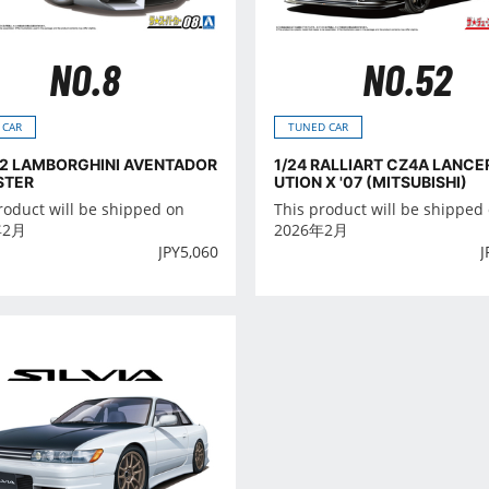
NO.8
NO.52
 CAR
TUNED CAR
'12 LAMBORGHINI AVENTADOR
1/24 RALLIART CZ4A LANCE
STER
UTION X '07 (MITSUBISHI)
roduct will be shipped on
This product will be shipped
年2月
2026年2月
JPY
5,060
J