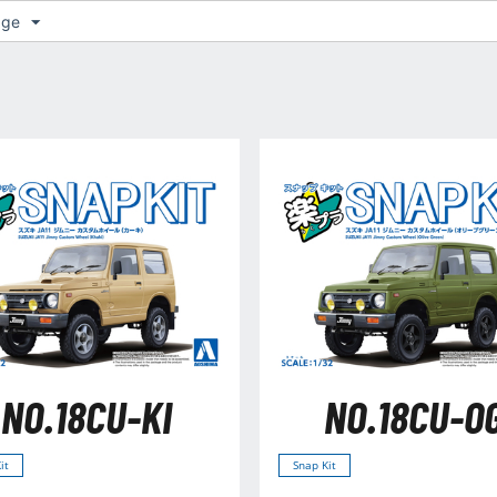
age
NO.18CU-KI
NO.18CU-O
it
Snap Kit