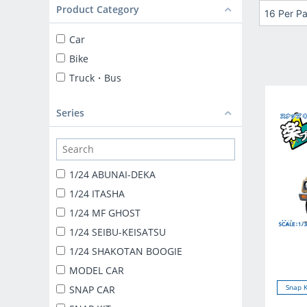
Product Category
16 Per P
Car
Bike
Truck・Bus
Series
1/24 ABUNAI-DEKA
1/24 ITASHA
1/24 MF GHOST
1/24 SEIBU-KEISATSU
1/24 SHAKOTAN BOOGIE
MODEL CAR
Snap K
SNAP CAR