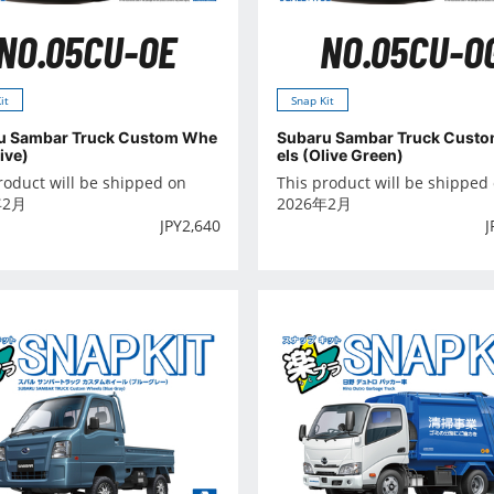
NO.05CU-OE
NO.05CU-O
it
Snap Kit
u Sambar Truck Custom Whe
Subaru Sambar Truck Cust
live)
els (Olive Green)
roduct will be shipped on
This product will be shipped
年2月
2026年2月
JPY
2,640
J