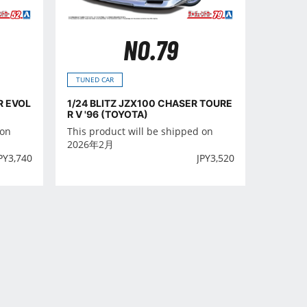
NO.79
TUNED CAR
R EVOL
1/24 BLITZ JZX100 CHASER TOURE
R V '96 (TOYOTA)
 on
This product will be shipped on
2026年2月
PY
3,740
JPY
3,520