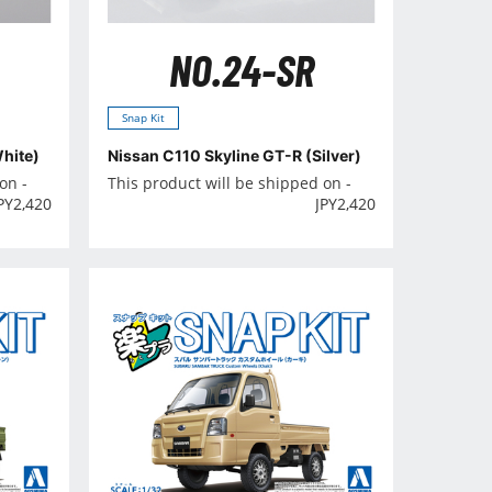
NO.24-SR
Snap Kit
hite)
Nissan C110 Skyline GT-R (Silver)
on -
This product will be shipped on -
PY
2,420
JPY
2,420