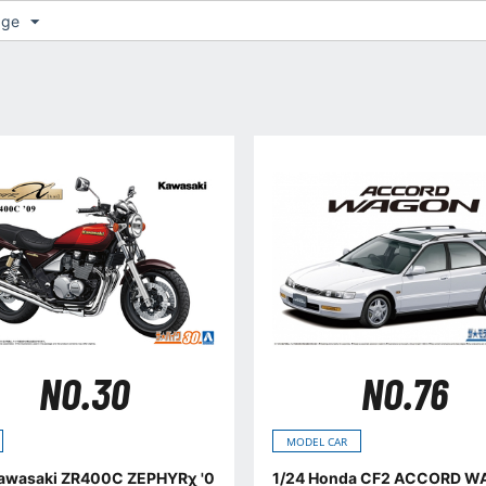
age
NO.30
NO.76
MODEL CAR
 ZR400C ZEPHYRχ '0
1/24 Honda CF2 ACCORD 