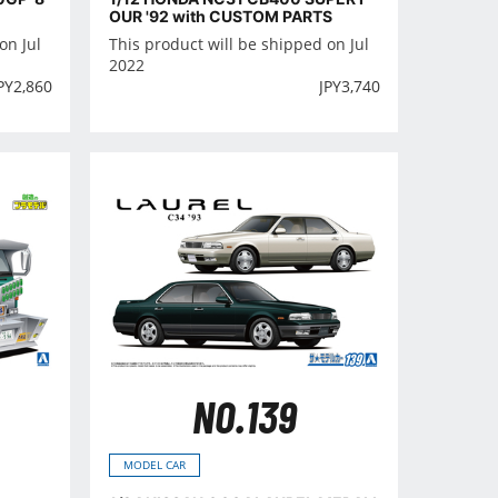
OUR '92 with CUSTOM PARTS
on Jul
This product will be shipped on Jul
2022
PY
2,860
JPY
3,740
NO.139
MODEL CAR