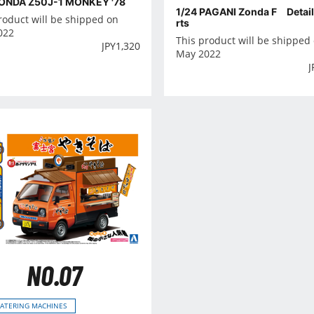
HONDA Z50J-1 MONKEY '78
1/24 PAGANI Zonda F Detail
roduct will be shipped on
rts
022
This product will be shipped
JPY
1,320
May 2022
J
NO.07
CATERING MACHINES