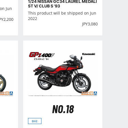
1/24 NISSAN GC34 LAUREL MEDALI
ST V/ CLUB S '93
 on Jun
This product will be shipped on Jun
2022
PY
2,200
JPY
3,080
NO.18
BIKE