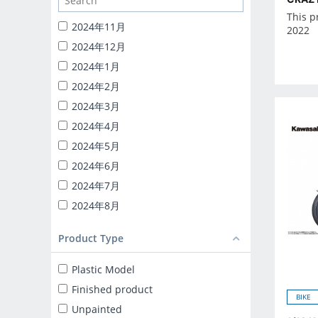
1/24 CATERING MACHINES
This p
1/32 RC TRUCK-YAROU
2024年11月
2022
1/24 INITIAL-D
2024年12月
BACK TO THE FUTURE
2024年1月
KNIGHT RIDER
2024年2月
1/24 DETAIL UP PARTS
2024年3月
BLIND BOX TOY
2024年4月
Capsule toy
2024年5月
MINICAR 1/18
2024年6月
MINICAR 1/43
2024年7月
2024年8月
2024年9月
Product Type
2025年10月
2025年11月
Plastic Model
2025年12月
Finished product
BIKE
2025年1月
Unpainted