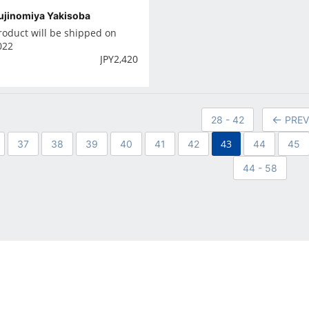
ujinomiya Yakisoba
roduct will be shipped on
022
JPY
2,420
28 - 42
PRE
43
37
38
39
40
41
42
44
45
44 - 58