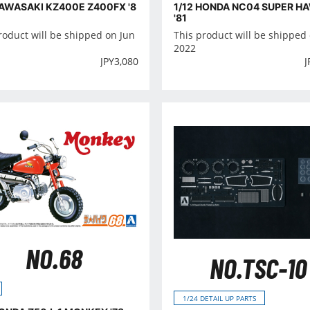
KAWASAKI KZ400E Z400FX '8
1/12 HONDA NC04 SUPER H
'81
roduct will be shipped on Jun
This product will be shipped
2022
JPY
3,080
J
NO.68
NO.TSC-10
1/24 DETAIL UP PARTS