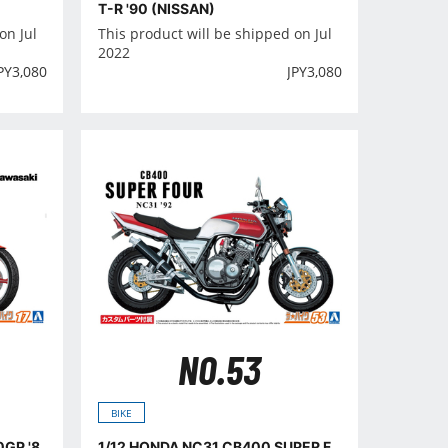
T-R '90 (NISSAN)
on Jul
This product will be shipped on Jul
2022
PY
3,080
JPY
3,080
NO.53
BIKE
1/12 HONDA NC31 CB400 SUPER F