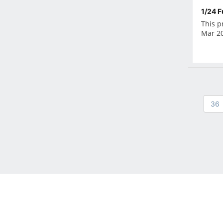
Oct 2021
1/24 F
Sep 2021
This p
Aug 2021
Mar 2
Jul 2021
Jun 2021
May 2021
Apr 2021
Mar 2021
36
Feb 2021
Jan 2021
Dec 2020
Nov 2020
Oct 2020
Sep 2020
Aug 2020
Jul 2020