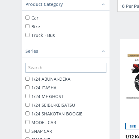
Product Category
16 Per P
Car
Bike
Truck・Bus
Series
1/24 ABUNAI-DEKA
1/24 ITASHA
1/24 MF GHOST
1/24 SEIBU-KEISATSU
1/24 SHAKOTAN BOOGIE
MODEL CAR
BIKE
SNAP CAR
1/12 Kawasaki