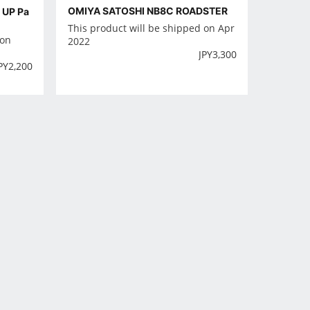
OMIYA SATOSHI NB8C ROADSTER
 UP Pa
This product will be shipped on Apr
 on
2022
JPY
3,300
PY
2,200