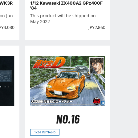
AWK3R
1/12 Kawasaki ZX400A2 GPz400F
'84
 on Jun
This product will be shipped on
May 2022
PY
3,080
JPY
2,860
NO.16
1/24 INITIAL-D