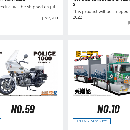
2
roduct will be shipped on Jul
This product will be shipped 
2022
JPY
2,200
J
NO.59
NO.10
1/64 MINIDEKO NEXT