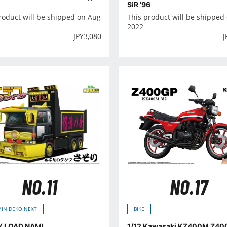
SiR '96
roduct will be shipped on Aug
This product will be shipped 
2022
JPY
3,080
J
NO.11
NO.17
MINIDEKO NEXT
BIKE
 LOAD NAMI
1/12 Kawasaki KZ400M Z400GP '8