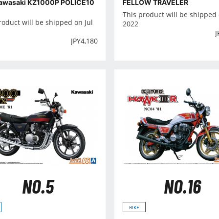
Kawasaki KZ1000P POLICE10
FELLOW TRAVELER
This product will be shipped
roduct will be shipped on Jul
2022
J
JPY
4,180
NO.5
NO.16
BIKE