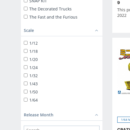
SNAP KIT
9
The Decorated Trucks
This p
2022
The Fast and the Furious
ザ☆トラック
Scale
TUNED CAR
SNAP KIT
1/12
SUPER CAR
1/18
1/24 LIBERTY WALK
1/20
TUNED PARTS
1/24
BIKE
1/32
1/12 DIECAST MOTORCYCLE
1/43
1/32 TRUCK-YAROU
1/50
1/32 VALUE DEKOTORA
1/64
1/32 HEAVY FREIGHT
DEKOTORA PARTS
Release Month
1/64 
1/64 MINIDEKO NEXT
CRAZY