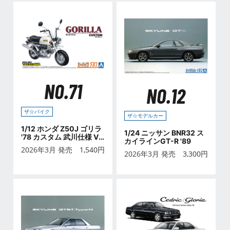
NO.71
NO.12
ザ☆バイク
ザ☆モデルカー
1/12 ホンダ Z50J ゴリラ
1/24 ニッサン BNR32 ス
'78 カスタム 武川仕様 Ve
カイラインGT-R '89
r.1
2026年3月 発売
1,540
円
2026年3月 発売
3,300
円