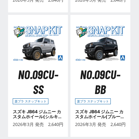
ド)
NO.09CU-
NO.09CU-
SS
BB
楽プラ スナップキット
楽プラ スナップキット
スズキ JB64 ジムニー カ
スズキ JB64 ジムニー カ
スタムホイール(シルキー
スタムホイール(ブルーイ
シルバーメタリック)
ッシュブラックパール3)
2026年3月 発売
2,640
円
2026年3月 発売
2,640
円