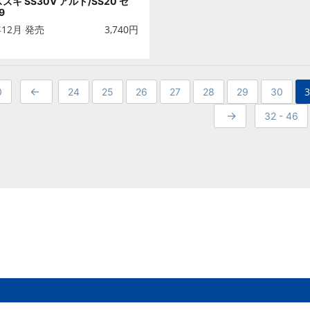
 スズキ SS30V アルト/SS20 セ
9
年12月 発売
3,740
円
0
24
25
26
27
28
29
30
32 - 46