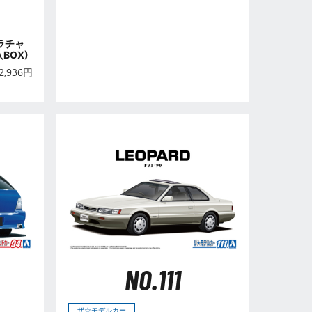
ラチャ
入BOX)
2,936
円
NO.111
ザ☆モデルカー