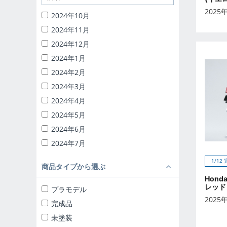
1/32 RCトラック野郎
2025
2024年10月
1/24 頭文字D
2024年11月
バック・トゥ・ザ・フューチャー
2024年12月
ナイトライダー
2024年1月
1/24 ディテールアップパーツ
2024年2月
ブラインドトイ
2024年3月
カプセルトイ
2024年4月
ザ☆ミニカー 1/18
2024年5月
ザ☆ミニカー 1/43
2024年6月
2024年7月
2024年8月
1/12
商品タイプから選ぶ
2024年9月
Hond
2025年10月
レッド
プラモデル
2025
2025年11月
完成品
2025年12月
未塗装