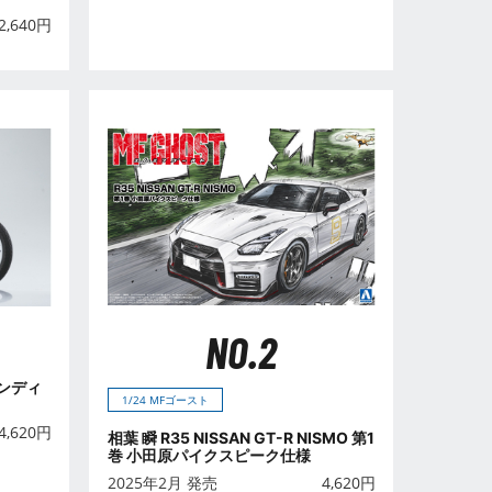
2,640
円
NO.2
ャンディ
1/24 MFゴースト
4,620
円
相葉 瞬 R35 NISSAN GT-R NISMO 第1
巻 小田原パイクスピーク仕様
2025年2月 発売
4,620
円