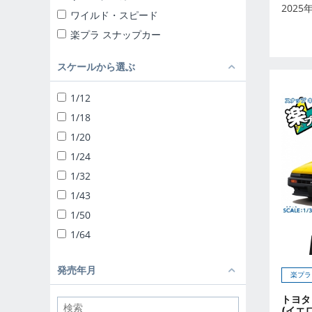
2025
ワイルド・スピード
楽プラ スナップカー
楽プラ スナップキット
スケールから選ぶ
ザ☆チューンドカー
ザ☆スナップキット
1/12
ザ☆スーパーカー
1/18
1/24 リバティーウォーク
1/20
ザ☆チューンドパーツ
1/24
ザ☆バイク
1/32
1/12 完成品バイク
1/43
1/32 トラック野郎
1/50
1/32 バリューデコトラ
1/64
1/32 ヘビーフレイト
ザ☆デコトラパーツ
発売年月
楽プラ
1/64 ミニデコNEXT
トヨタ
1/24 移動販売
(イエ