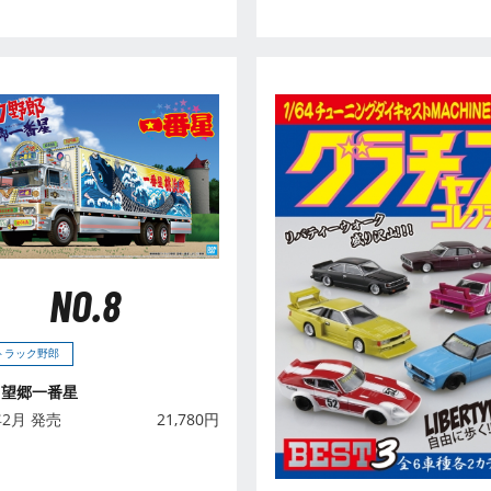
NO.8
 トラック野郎
 望郷一番星
年2月 発売
21,780
円