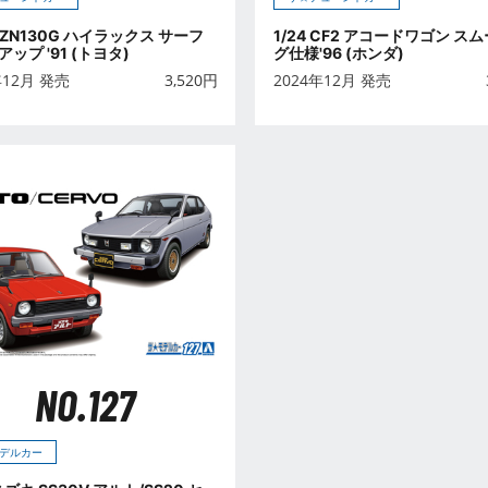
 VZN130G ハイラックス サーフ
1/24 CF2 アコードワゴン ス
ップ '91 (トヨタ)
グ仕様'96 (ホンダ)
年12月 発売
3,520
円
2024年12月 発売
NO.127
デルカー