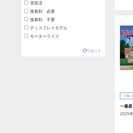
2025年1月
塗装済
2025年2月
接着剤 必要
2025年3月
接着剤 不要
2025年4月
ディスプレイモデル
2025年5月
モーターライズ
2025年6月
2025年7月
リセット
2025年8月
2025年9月
2026年10月
2026年11月
2026年12月
1/32
2026年1月
一番星
2026年2月
2025
2026年3月
2026年4月