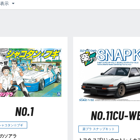
つ表示
NO.1
NO.11CU-W
4 シャコタン☆ブギ
楽プラ スナップキット
のソアラ
トヨタ スプリンタートレノ カ