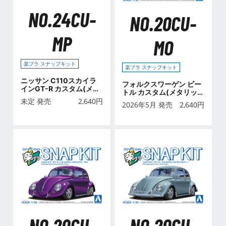
NO.24CU-
NO.20CU-
MP
MO
楽プラ スナップキット
楽プラ スナップキット
ニッサン C110スカイラ
フォルクスワーゲン ビー
インGT-R カスタム(メタ
トル カスタム(メタリッ
リックパープル)
クオレンジ)
未定 発売
2,640
円
2026年5月 発売
2,640
円
NO.20CU-
NO.20CU-