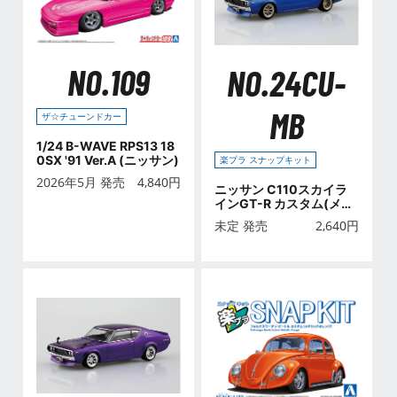
NO.109
NO.24CU-
MB
ザ☆チューンドカー
1/24 B-WAVE RPS13 18
0SX '91 Ver.A (ニッサン)
楽プラ スナップキット
2026年5月 発売
4,840
円
ニッサン C110スカイラ
インGT-R カスタム(メタ
リックブルー)
未定 発売
2,640
円