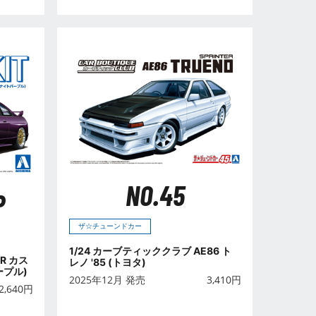
NO.45
P
ザ☆チューンドカー
1/24 カーブティッククラブ AE86 ト
R カス
レノ '85 (トヨタ)
プル)
2025年12月 発売
3,410
円
2,640
円