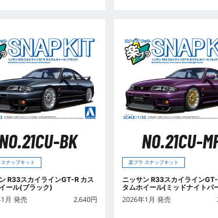
NO.21CU-BK
NO.21CU-M
 スナップキット
楽プラ スナップキット
ン R33スカイラインGT-R カス
ニッサン R33スカイラインGT-
イール(ブラック)
タムホイール(ミッドナイトパー
年1月 発売
2,640
円
2026年1月 発売