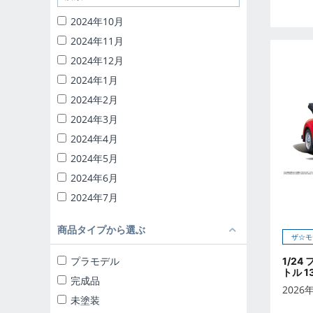
1/32 RCトラック野郎
2024年10月
1/24 頭文字D
2024年11月
バック・トゥ・ザ・フューチャー
2024年12月
ナイトライダー
2024年1月
1/24 ディテールアップパーツ
2024年2月
ブラインドトイ
2024年3月
カプセルトイ
2024年4月
ザ☆ミニカー 1/18
2024年5月
ザ☆ミニカー 1/43
2024年6月
2024年7月
2024年8月
商品タイプから選ぶ
2024年9月
ザ☆モ
2025年10月
プラモデル
1/24
トル 1
2025年11月
完成品
2026
2025年12月
未塗装