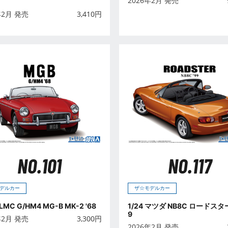
2026年2月 発売
年2月 発売
3,410
円
NO.101
NO.117
デルカー
ザ☆モデルカー
BLMC G/HM4 MG-B MK-2 '68
1/24 マツダ NB8C ロードスター 
9
年2月 発売
3,300
円
2026年2月 発売