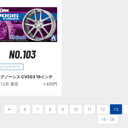
NO.103
ューンドパーツ
グノーシス CV203 19インチ
年12月 発売
1,430
円
13
6
7
8
9
10
11
12
14 - 28