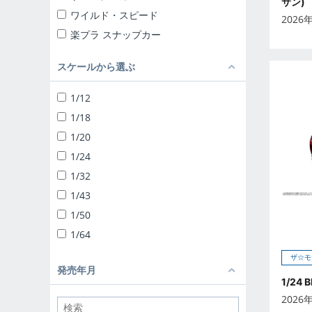
サン)
ワイルド・スピード
2026
楽プラ スナップカー
楽プラ スナップキット
スケールから選ぶ
ザ☆チューンドカー
ザ☆スナップキット
1/12
ザ☆スーパーカー
1/18
1/24 リバティーウォーク
1/20
ザ☆チューンドパーツ
1/24
ザ☆バイク
1/32
1/12 完成品バイク
1/43
1/32 トラック野郎
1/50
1/32 バリューデコトラ
1/64
1/32 ヘビーフレイト
ザ☆モ
ザ☆デコトラパーツ
発売年月
1/24 
1/64 ミニデコNEXT
2026
1/24 移動販売