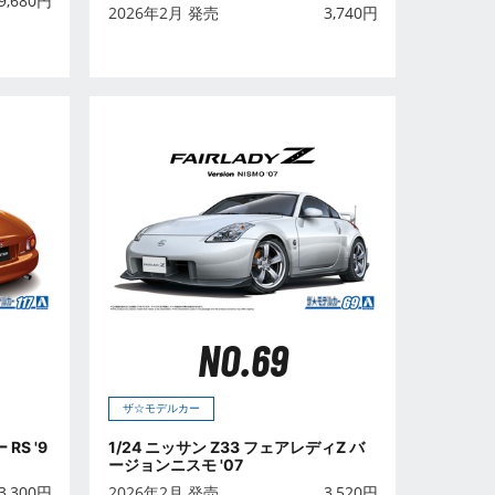
9,680
円
2026年2月 発売
3,740
円
NO.69
ザ☆モデルカー
RS '9
1/24 ニッサン Z33 フェアレディZ バ
ージョンニスモ '07
3,300
円
2026年2月 発売
3,520
円