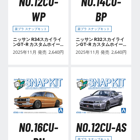
NO.12CU-
NO.14CU-
WP
BP
楽プラ スナップキット
楽プラ スナップキット
ニッサン R34スカイライ
ニッサン R32スカイライ
ンGT-R カスタムホイー
ンGT-R カスタムホイー
ル(ホワイトパール)
ル(ブラックパールメタリ
2025年11月 発売
2,640
円
2025年11月 発売
2,640
円
ック)
NO.16CU-
NO.12CU-AS
楽プラ スナップキット