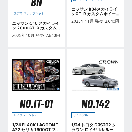
BN
ニッサン R34スカイライ
楽プラ スナップキット
ンGT-R カスタムホイー
ル(アスリートシルバー)
2025年11月 発売
2,640
円
ニッサン C10 スカイライ
ン 2000GT-R カスタム
ホイール(ブラウン)
2025年10月 発売
2,640
円
NO.IT-01
NO.142
ザ☆チューンドカー
ザ☆モデルカー
1/24 BLACK LAGOON T
1/24 トヨタ GRS202 ク
A22 セリカ 1600GT ‘72
ラウン ロイヤルサルーン