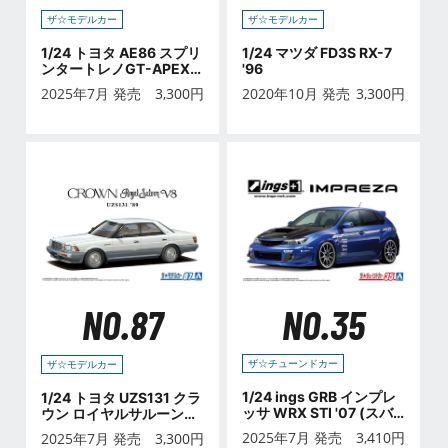
ザ☆モデルカー
ザ☆モデルカー
1/24 トヨタ AE86 スプリ
1/24 マツダ FD3S RX-7
ンタートレノGT-APEX
'96
'85
2025年7月 発売
3,300
円
2020年10月 発売
3,300
円
NO.35
NO.87
ザ☆チューンドカー
ザ☆モデルカー
1/24 ings GRB インプレ
1/24 トヨタ UZS131 クラ
ッサ WRX STI '07 (スバ
ウン ロイヤルサルーンG
ル)
'89
2025年7月 発売
3,410
円
2025年7月 発売
3,300
円