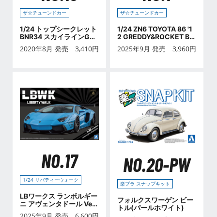
ザ☆チューンドカー
ザ☆チューンドカー
1/24 トップシークレット
1/24 ZN6 TOYOTA 86 '1
BNR34 スカイラインGT-
2 GREDDY&ROCKET BU
R '99 (ニッサン)
NNY ENKEI Ver. (トヨタ)
2020年8月 発売
3,410
円
2025年9月 発売
3,960
円
NO.17
NO.20-PW
1/24 リバティーウォーク
楽プラ スナップキット
LBワークス ランボルギー
フォルクスワーゲン ビー
ニ アヴェンタドール Ver.
トル(パールホワイト)
1
2025年9月 発売
6,600
円