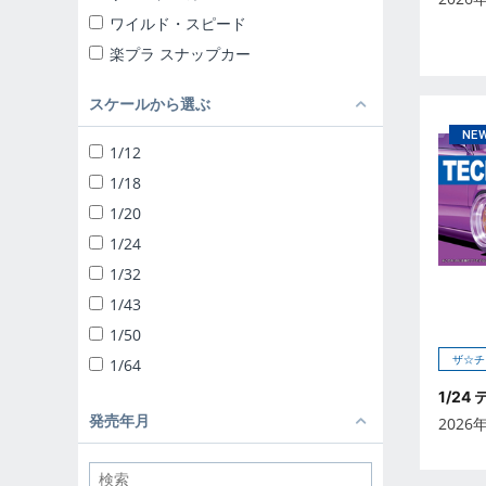
ワイルド・スピード
楽プラ スナップカー
楽プラ スナップキット
スケールから選ぶ
ザ☆チューンドカー
ザ☆スナップキット
1/12
ザ☆スーパーカー
1/18
1/24 リバティーウォーク
1/20
ザ☆チューンドパーツ
1/24
ザ☆バイク
1/32
1/12 完成品バイク
1/43
1/32 トラック野郎
1/50
1/32 バリューデコトラ
ザ☆チ
1/64
1/32 ヘビーフレイト
1/24
ザ☆デコトラパーツ
発売年月
2026
1/64 ミニデコNEXT
1/24 移動販売