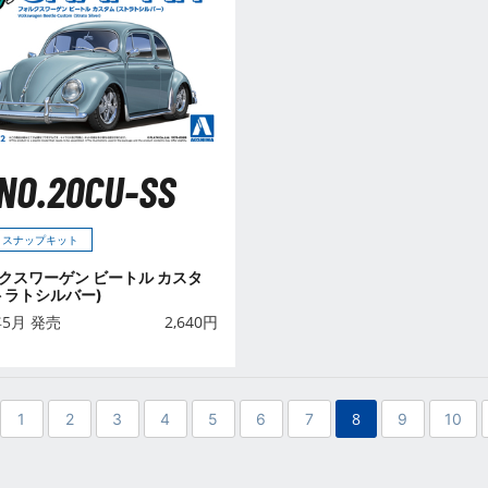
NO.20CU-SS
 スナップキット
クスワーゲン ビートル カスタ
トラトシルバー)
年5月 発売
2,640
円
8
1
2
3
4
5
6
7
9
10