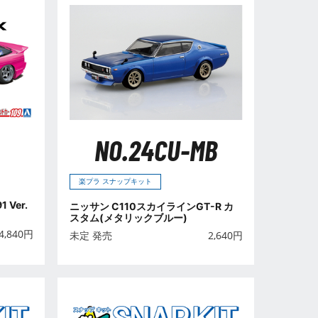
NO.24CU-MB
楽プラ スナップキット
1 Ver.
ニッサン C110スカイラインGT-R カ
スタム(メタリックブルー)
4,840
円
未定 発売
2,640
円