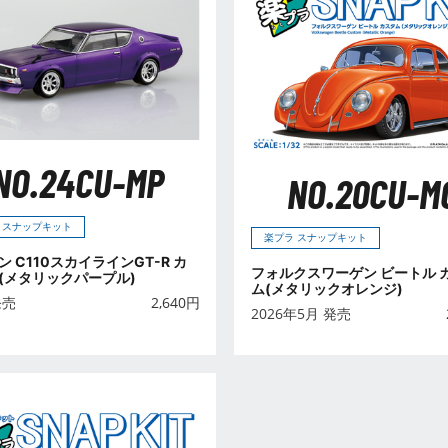
NO.24CU-MP
NO.20CU-M
 スナップキット
楽プラ スナップキット
 C110スカイラインGT-R カ
フォルクスワーゲン ビートル 
(メタリックパープル)
ム(メタリックオレンジ)
発売
2,640
円
2026年5月 発売