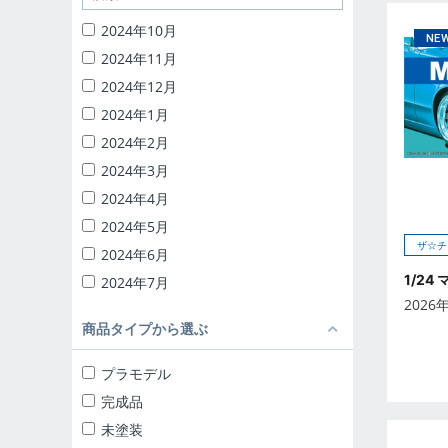
1/32 RCトラック野郎
2024年10月
1/24 頭文字D
2024年11月
バック・トゥ・ザ・フューチャー
2024年12月
ナイトライダー
2024年1月
1/24 ディテールアップパーツ
2024年2月
ブラインドトイ
2024年3月
カプセルトイ
2024年4月
ザ☆ミニカー 1/18
2024年5月
ザ☆ミニカー 1/43
ザ☆チ
2024年6月
1/24
2024年7月
2026
2024年8月
商品タイプから選ぶ
2024年9月
2025年10月
プラモデル
2025年11月
完成品
2025年12月
未塗装