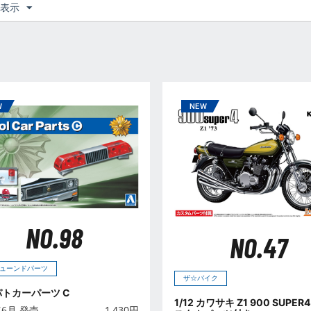
つ表示
NO.98
NO.47
ューンドパーツ
ザ☆バイク
 パトカーパーツ C
1/12 カワサキ Z1 900 SUPER4 '73 カ
年6月 発売
1,430
円