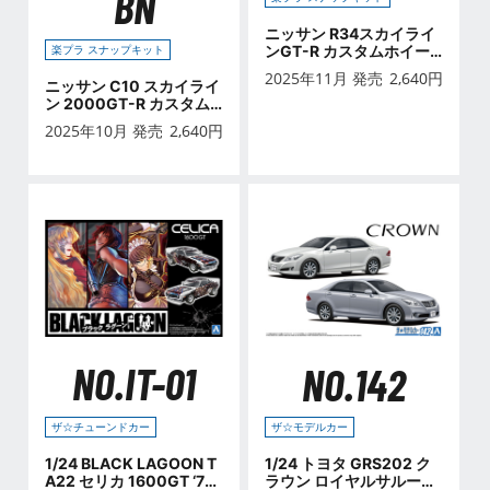
BN
ニッサン R34スカイライ
楽プラ スナップキット
ンGT-R カスタムホイー
ル(アスリートシルバー)
2025年11月 発売
2,640
円
ニッサン C10 スカイライ
ン 2000GT-R カスタム
ホイール(ブラウン)
2025年10月 発売
2,640
円
NO.IT-01
NO.142
ザ☆チューンドカー
ザ☆モデルカー
1/24 BLACK LAGOON T
1/24 トヨタ GRS202 ク
A22 セリカ 1600GT ‘72
ラウン ロイヤルサルーン