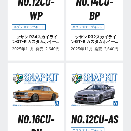
NO.12CU-
NO.14CU-
WP
BP
楽プラ スナップキット
楽プラ スナップキット
ニッサン R34スカイライ
ニッサン R32スカイライ
ンGT-R カスタムホイー
ンGT-R カスタムホイー
ル(ホワイトパール)
ル(ブラックパールメタリ
2025年11月 発売
2,640
円
2025年11月 発売
2,640
円
ック)
NO.16CU-
NO.12CU-AS
楽プラ スナップキット