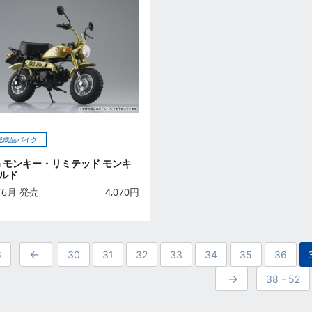
 完成品バイク
da モンキー・リミテッド モンキ
ルド
年6月 発売
4,070
円
6
30
31
32
33
34
35
36
38 - 52