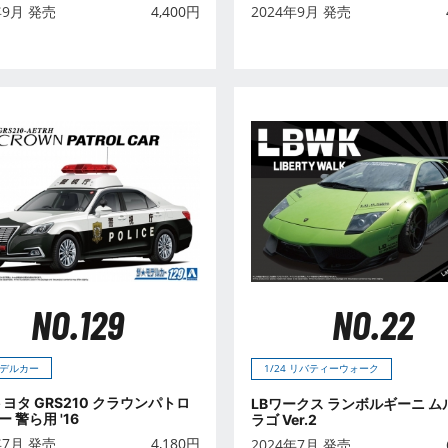
年9月 発売
4,400
円
2024年9月 発売
NO.129
NO.22
デルカー
1/24 リバティーウォーク
 トヨタ GRS210 クラウンパトロ
LBワークス ランボルギーニ ム
 警ら用 '16
ラゴ Ver.2
年7月 発売
4,180
円
2024年7月 発売