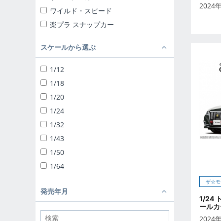
2024
ワイルド・スピード
楽プラ スナップカー
楽プラ スナップキット
スケールから選ぶ
ザ☆チューンドカー
ザ☆スナップキット
1/12
ザ☆スーパーカー
1/18
1/24 リバティーウォーク
1/20
ザ☆チューンドパーツ
1/24
ザ☆バイク
1/32
1/12 完成品バイク
1/43
1/32 トラック野郎
1/50
1/32 バリューデコトラ
1/64
1/32 ヘビーフレイト
ザ☆モ
ザ☆デコトラパーツ
発売年月
1/24
1/64 ミニデコNEXT
ールカー
1/24 移動販売
2024