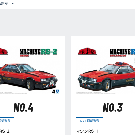
つ表示
NO.4
NO.3
 西部警察
1/24 西部警察
S-2
マシンRS-1