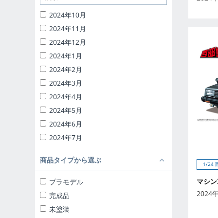
1/32 RCトラック野郎
2024年10月
1/24 頭文字D
2024年11月
バック・トゥ・ザ・フューチャー
2024年12月
ナイトライダー
2024年1月
1/24 ディテールアップパーツ
2024年2月
ブラインドトイ
2024年3月
カプセルトイ
2024年4月
ザ☆ミニカー 1/18
2024年5月
ザ☆ミニカー 1/43
2024年6月
2024年7月
2024年8月
商品タイプから選ぶ
2024年9月
1/24
2025年10月
マシン
プラモデル
2025年11月
2024
完成品
2025年12月
未塗装