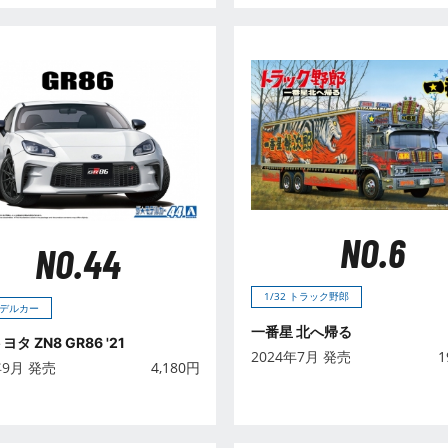
NO.6
NO.44
1/32 トラック野郎
デルカー
一番星 北へ帰る
トヨタ ZN8 GR86 '21
2024年7月 発売
1
年9月 発売
4,180
円