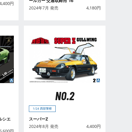
ールカー 交通取締用 '16
4,400
円
2024年7月 発売
4,180
円
NO.2
1/24 西部警察
ルシエ
スーパーZ
2024年8月 発売
4,400
円
6,600
円