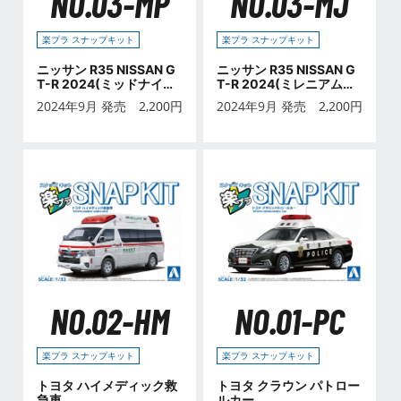
NO.03-MP
NO.03-MJ
楽プラ スナップキット
楽プラ スナップキット
ニッサン R35 NISSAN G
ニッサン R35 NISSAN G
T-R 2024(ミッドナイト
T-R 2024(ミレニアムジ
パープル)
ェイド)
2024年9月 発売
2,200
円
2024年9月 発売
2,200
円
NO.02-HM
NO.01-PC
楽プラ スナップキット
楽プラ スナップキット
トヨタ ハイメディック救
トヨタ クラウン パトロー
急車
ルカー