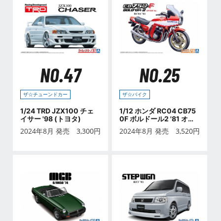
NO.47
NO.25
ザ☆チューンドカー
ザ☆バイク
1/24 TRD JZX100 チェ
1/12 ホンダ RC04 CB75
イサー '98 (トヨタ)
0F ボルドール2 '81 オプ
ション仕様
2024年8月 発売
3,300
円
2024年8月 発売
3,520
円