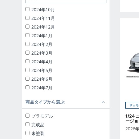
1/32 RCトラック野郎
2024年10月
1/24 頭文字D
2024年11月
バック・トゥ・ザ・フューチャー
2024年12月
ナイトライダー
2024年1月
1/24 ディテールアップパーツ
2024年2月
ブラインドトイ
2024年3月
カプセルトイ
2024年4月
ザ☆ミニカー 1/18
2024年5月
ザ☆ミニカー 1/43
2024年6月
2024年7月
2024年8月
商品タイプから選ぶ
2024年9月
ザ☆モ
2025年10月
プラモデル
1/24
ージョ
2025年11月
完成品
2026
2025年12月
未塗装