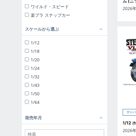
ム (ニ
ワイルド・スピード
2026
楽プラ スナップカー
楽プラ スナップキット
スケールから選ぶ
ザ☆チューンドカー
ザ☆スナップキット
1/12
ザ☆スーパーカー
1/18
1/24 リバティーウォーク
1/20
ザ☆チューンドパーツ
1/24
ザ☆バイク
1/32
1/12 完成品バイク
1/43
1/32 トラック野郎
1/50
1/32 バリューデコトラ
1/64
1/32 ヘビーフレイト
ザ☆バ
ザ☆デコトラパーツ
発売年月
1/12
1/64 ミニデコNEXT
2026
1/24 移動販売