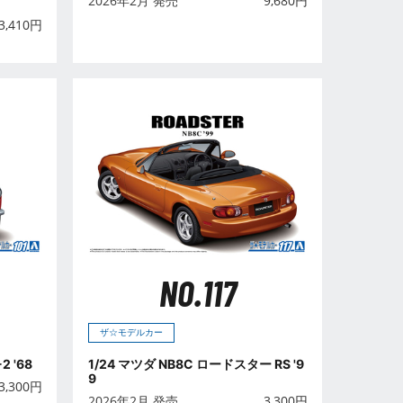
2026年2月 発売
9,680
円
3,410
円
NO.117
ザ☆モデルカー
2 '68
1/24 マツダ NB8C ロードスター RS '9
9
3,300
円
2026年2月 発売
3,300
円