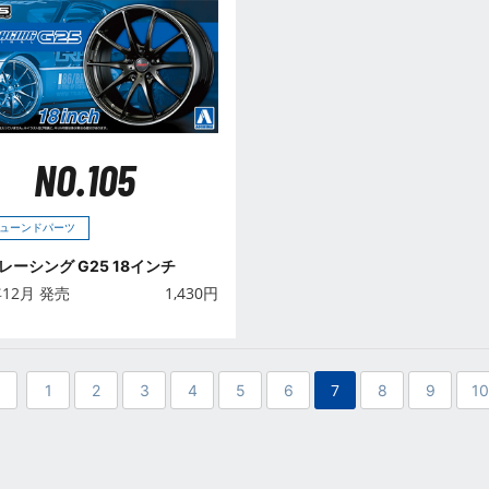
NO.105
ューンドパーツ
レーシング G25 18インチ
年12月 発売
1,430
円
7
1
2
3
4
5
6
8
9
1