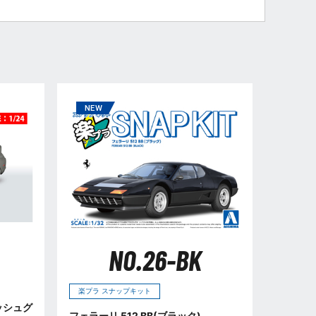
NO.26-BK
楽プラ スナップキット
イッシュグ
フェラーリ 512 BB(ブラック)