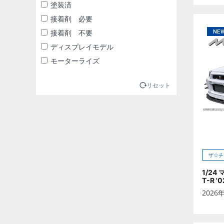
2025年1月
塗装済
2025年2月
接着剤 必要
2025年3月
接着剤 不要
2025年4月
ディスプレイモデル
2025年5月
モーターライズ
2025年6月
2025年7月
リセット
2025年8月
2025年9月
2026年10月
2026年11月
2026年12月
ザ☆チ
2026年1月
1/24
T-R '
2026年2月
2026
2026年3月
2026年4月