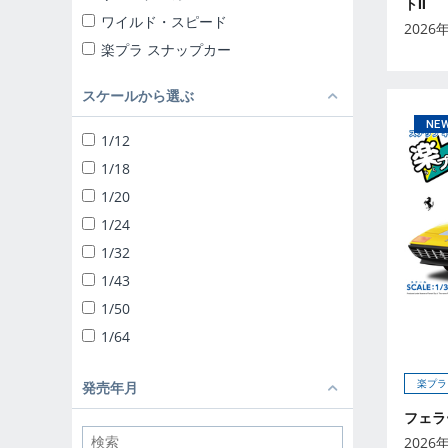
トⅡ
ワイルド・スピード
2026
楽プラ スナップカー
楽プラ スナップキット
スケールから選ぶ
ザ☆チューンドカー
ザ☆スナップキット
1/12
ザ☆スーパーカー
1/18
1/24 リバティーウォーク
1/20
ザ☆チューンドパーツ
1/24
ザ☆バイク
1/32
1/12 完成品バイク
1/43
1/32 トラック野郎
1/50
1/32 バリューデコトラ
1/64
1/32 ヘビーフレイト
ザ☆デコトラパーツ
楽プラ
発売年月
1/64 ミニデコNEXT
フェラー
1/24 移動販売
2026