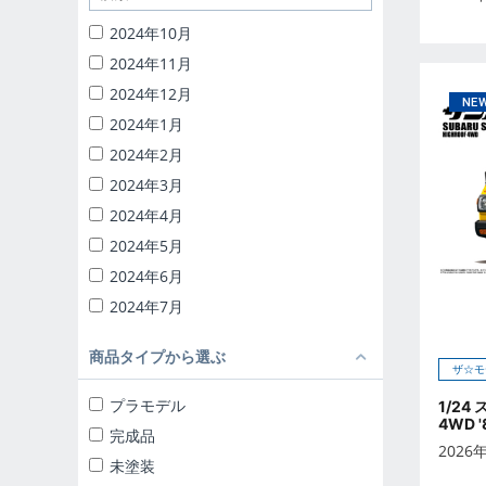
1/32 RCトラック野郎
2024年10月
1/24 頭文字D
2024年11月
バック・トゥ・ザ・フューチャー
2024年12月
ナイトライダー
2024年1月
1/24 ディテールアップパーツ
2024年2月
ブラインドトイ
2024年3月
カプセルトイ
2024年4月
ザ☆ミニカー 1/18
2024年5月
ザ☆ミニカー 1/43
2024年6月
2024年7月
2024年8月
商品タイプから選ぶ
2024年9月
ザ☆モ
2025年10月
プラモデル
1/24
4WD '
2025年11月
完成品
2026
2025年12月
未塗装