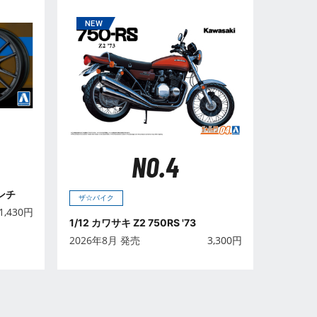
NO.4
インチ
ザ☆バイク
1,430
円
1/12 カワサキ Z2 750RS '73
2026年8月 発売
3,300
円