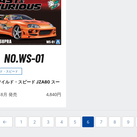
NO.WS-01
ド・スピード
 ワイルド・スピード JZA80 スー
年8月 発売
4,840
円
6
1
2
3
4
5
7
8
9