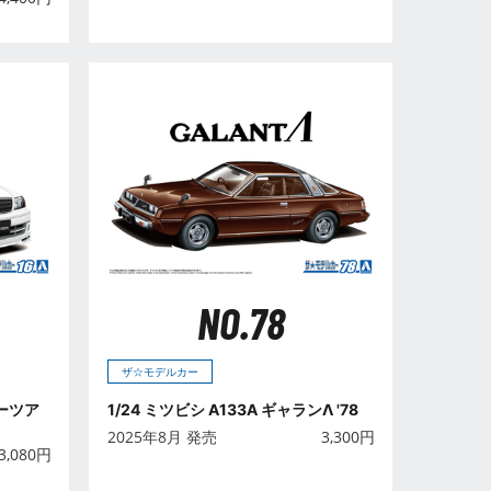
NO.78
ザ☆モデルカー
サーツア
1/24 ミツビシ A133A ギャランΛ '78
2025年8月 発売
3,300
円
3,080
円