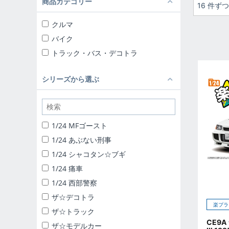
商品カテゴリー
16 件ず
クルマ
バイク
トラック・バス・デコトラ
シリーズから選ぶ
1/24 MFゴースト
1/24 あぶない刑事
1/24 シャコタン☆ブギ
1/24 痛車
1/24 西部警察
ザ☆デコトラ
楽プラ
ザ☆トラック
CE9
ザ☆モデルカー