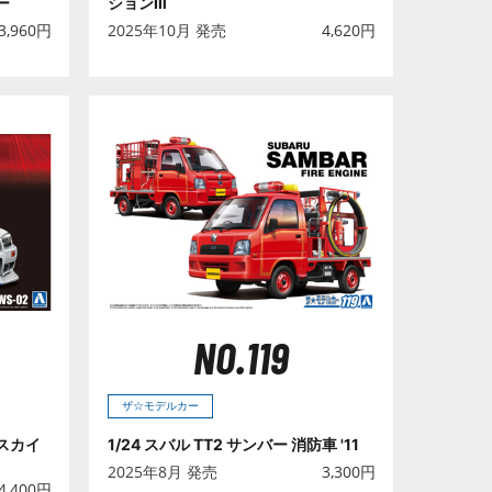
ー
ションⅢ
3,960
円
2025年10月 発売
4,620
円
NO.119
ザ☆モデルカー
 スカイ
1/24 スバル TT2 サンバー 消防車 '11
2025年8月 発売
3,300
円
4,400
円