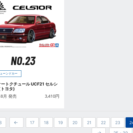
NO.23
ューンドカー
 オートクチュール UCF21 セルシ
 (トヨタ)
年8月 発売
3,410
円
2
3
17
18
19
20
21
22
23
25 - 39