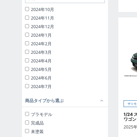
1/32 RCトラック野郎
2024年10月
1/24 頭文字D
2024年11月
バック・トゥ・ザ・フューチャー
2024年12月
ナイトライダー
2024年1月
1/24 ディテールアップパーツ
2024年2月
ブラインドトイ
2024年3月
カプセルトイ
2024年4月
ザ☆ミニカー 1/18
2024年5月
ザ☆ミニカー 1/43
2024年6月
2024年7月
2024年8月
商品タイプから選ぶ
2024年9月
ザ☆モ
2025年10月
プラモデル
1/24
ワゴン 
2025年11月
完成品
2025
2025年12月
未塗装