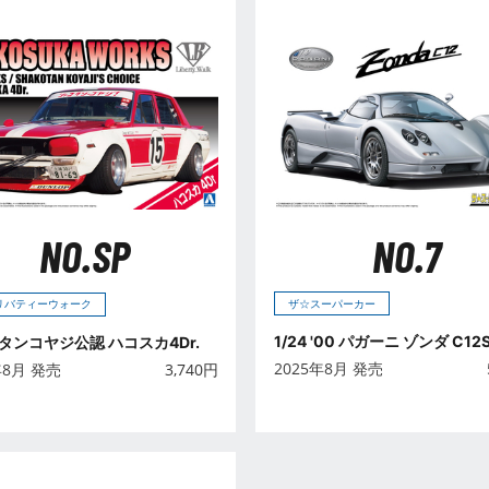
NO.7
NO.SP
ザ☆スーパーカー
4 リバティーウォーク
1/24 '00 パガーニ ゾンダ C12
タンコヤジ公認 ハコスカ4Dr.
2025年8月 発売
年8月 発売
3,740
円