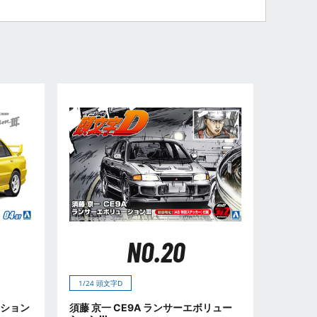
NO.20
1/24 頭文字D
ーション
須藤 京一 CE9A ランサーエボリュー