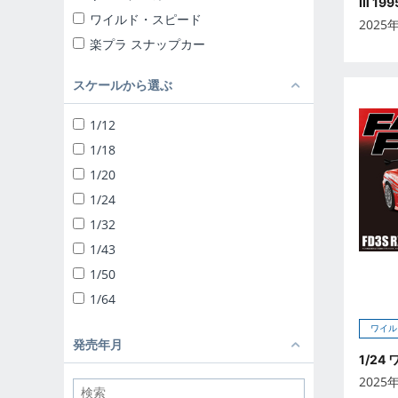
Ⅲ 1
ワイルド・スピード
2025
楽プラ スナップカー
楽プラ スナップキット
スケールから選ぶ
ザ☆チューンドカー
ザ☆スナップキット
1/12
ザ☆スーパーカー
1/18
1/24 リバティーウォーク
1/20
ザ☆チューンドパーツ
1/24
ザ☆バイク
1/32
1/12 完成品バイク
1/43
1/32 トラック野郎
1/50
1/32 バリューデコトラ
1/64
1/32 ヘビーフレイト
ワイル
ザ☆デコトラパーツ
発売年月
1/24
1/64 ミニデコNEXT
2025
1/24 移動販売