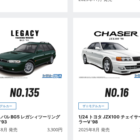
NO.135
NO.16
デルカー
ザ☆モデルカー
 スバル BG5 レガシィツーリング
1/24 トヨタ JZX100 チェイ
'93
ラーV '98
年8月 発売
3,300
円
2025年8月 発売