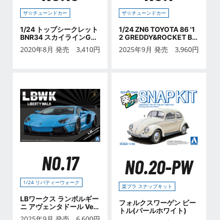
ザ☆チューンドカー
ザ☆チューンドカー
1/24 トップシークレット
1/24 ZN6 TOYOTA 86 '1
BNR34 スカイラインGT-
2 GREDDY&ROCKET BU
R '99 (ニッサン)
NNY ENKEI Ver. (トヨタ)
2020年8月 発売
3,410
円
2025年9月 発売
3,960
円
NO.17
NO.20-PW
1/24 リバティーウォーク
楽プラ スナップキット
LBワークス ランボルギー
フォルクスワーゲン ビー
ニ アヴェンタドール Ver.
トル(パールホワイト)
1
2025年9月 発売
6,600
円