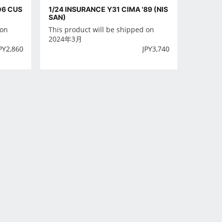
06 CUS
1/24 INSURANCE Y31 CIMA '89 (NIS
SAN)
 on
This product will be shipped on
2024年3月
PY
2,860
JPY
3,740