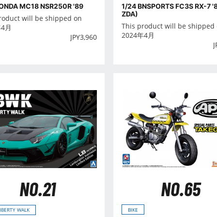
HONDA MC18 NSR250R '89
1/24 BNSPORTS FC3S RX-7 '
ZDA)
roduct will be shipped on
This product will be shipped
年4月
2024年4月
JPY
3,960
J
NO.65
NO.21
BIKE
LIBERTY WALK