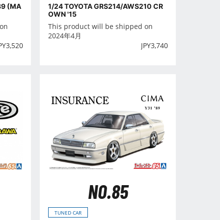
89 (MA
1/24 TOYOTA GRS214/AWS210 CR
OWN '15
 on
This product will be shipped on
2024年4月
PY
3,520
JPY
3,740
NO.85
TUNED CAR