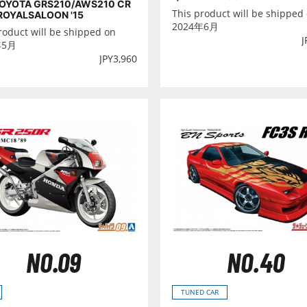
TOYOTA GRS210/AWS210 CR
This product will be shipped
OYALSALOON '15
2024年6月
roduct will be shipped on
J
年5月
JPY
3,960
NO.09
NO.40
TUNED CAR