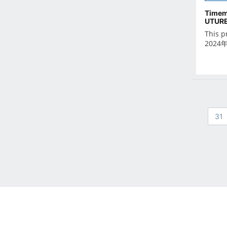
Oct 2021
Timem
Sep 2021
UTURE
Aug 2021
This p
2024
Jul 2021
Jun 2021
May 2021
Apr 2021
Mar 2021
31
Feb 2021
Jan 2021
Dec 2020
Nov 2020
Oct 2020
Sep 2020
Aug 2020
Jul 2020