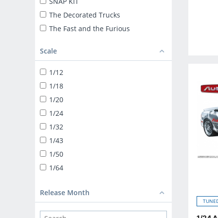
SNAP KIT
The Decorated Trucks
The Fast and the Furious
ザ☆トラック
Scale
TUNED CAR
SNAP KIT
1/12
SUPER CAR
1/18
1/24 LIBERTY WALK
1/20
TUNED PARTS
1/24
BIKE
1/32
1/12 DIECAST MOTORCYCLE
1/43
1/32 TRUCK-YAROU
1/50
1/32 VALUE DEKOTORA
1/64
1/32 HEAVY FREIGHT
DEKOTORA PARTS
Release Month
TUNED
1/64 MINIDEKO NEXT
1/24 A