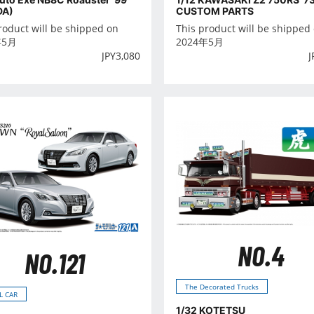
DA)
CUSTOM PARTS
roduct will be shipped on
This product will be shipped
年5月
2024年5月
JPY
3,080
J
NO.4
NO.121
The Decorated Trucks
L CAR
1/32 KOTETSU