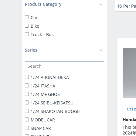
Product Category
16 Per P
Car
Bike
Truck・Bus
Series
1/24 ABUNAI-DEKA
1/24 ITASHA
1/24 MF GHOST
1/24 SEIBU-KEISATSU
1/12 
1/24 SHAKOTAN BOOGIE
MODEL CAR
Honda
This p
SNAP CAR
2024