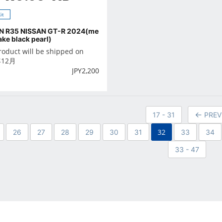
it
N R35 NISSAN GT-R 2024(me
lake black pearl)
roduct will be shipped on
年12月
JPY
2,200
17 - 31
PREV
32
26
27
28
29
30
31
33
34
33 - 47