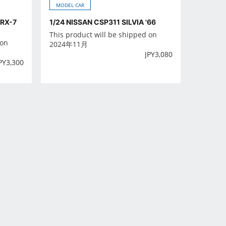
MODEL CAR
RX-7
1/24 NISSAN CSP311 SILVIA '66
This product will be shipped on
 on
2024年11月
JPY
3,080
PY
3,300