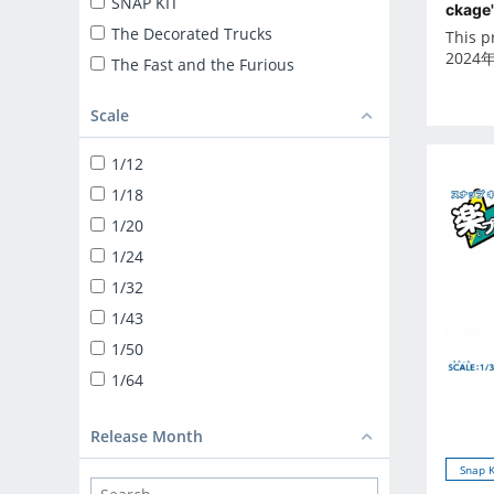
SNAP KIT
ckage
The Decorated Trucks
This p
2024
The Fast and the Furious
ザ☆トラック
Scale
TUNED CAR
SNAP KIT
1/12
SUPER CAR
1/18
1/24 LIBERTY WALK
1/20
TUNED PARTS
1/24
BIKE
1/32
1/12 DIECAST MOTORCYCLE
1/43
1/32 TRUCK-YAROU
1/50
1/32 VALUE DEKOTORA
1/64
1/32 HEAVY FREIGHT
DEKOTORA PARTS
Release Month
1/64 MINIDEKO NEXT
Snap K