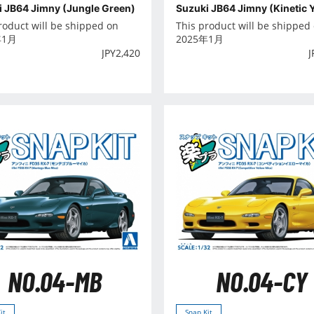
i JB64 Jimny (Jungle Green)
Suzuki JB64 Jimny (Kinetic 
roduct will be shipped on
This product will be shipped
年1月
2025年1月
JPY
2,420
J
NO.04-MB
NO.04-CY
it
Snap Kit