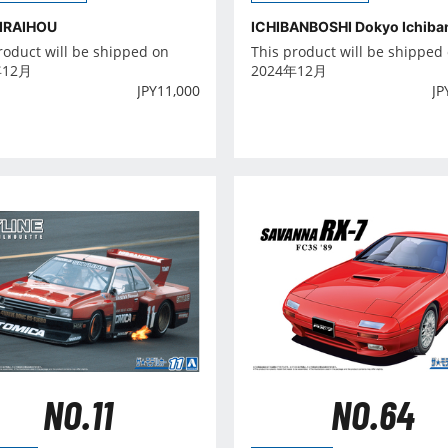
KIRAIHOU
ICHIBANBOSHI Dokyo Ichiba
roduct will be shipped on
This product will be shipped
年12月
2024年12月
JPY
11,000
JP
NO.11
NO.64