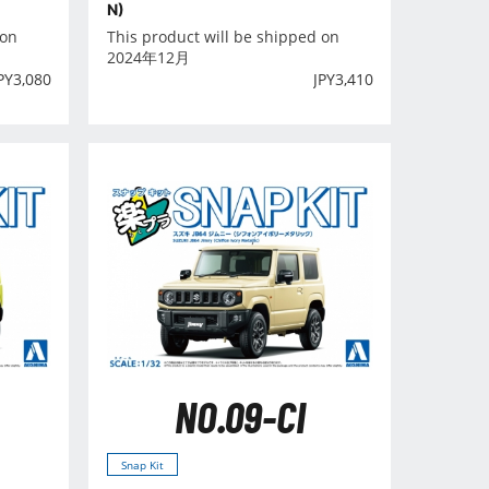
N)
 on
This product will be shipped on
2024年12月
PY
3,080
JPY
3,410
NO.09-CI
Snap Kit