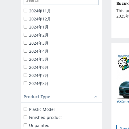
1/24 CATERING MACHINES
Suzuk
1/32 RC TRUCK-YAROU
This p
2024年11月
2025
1/24 INITIAL-D
2024年12月
BACK TO THE FUTURE
2024年1月
KNIGHT RIDER
2024年2月
1/24 DETAIL UP PARTS
2024年3月
BLIND BOX TOY
2024年4月
Capsule toy
2024年5月
MINICAR 1/18
2024年6月
MINICAR 1/43
2024年7月
2024年8月
2024年9月
Product Type
2025年10月
2025年11月
Plastic Model
2025年12月
Finished product
2025年1月
Unpainted
Snap K