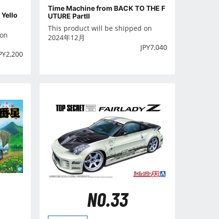
Time Machine from BACK TO THE F
 Yello
UTURE PartⅡ
This product will be shipped on
 on
2024年12月
JPY
7,040
PY
2,200
NO.33