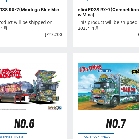
 FD3S RX-7(Montego Blue Mic
ε֮fini FD3S RX-7(Competition
w Mica)
roduct will be shipped on
This product will be shipped
年1月
2025年1月
JPY
2,200
J
NO.6
NO.7
ecorated Trucks
1/32 TRUCK-YAROU