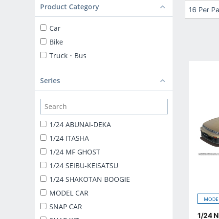
Product Category
16 Per P
Car
Bike
Truck・Bus
Series
1/24 ABUNAI-DEKA
1/24 ITASHA
1/24 MF GHOST
1/24 SEIBU-KEISATSU
1/24 SHAKOTAN BOOGIE
MODEL CAR
MODE
SNAP CAR
1/24 N