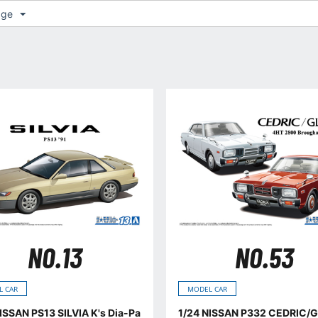
age
NO.13
NO.53
L CAR
MODEL CAR
ISSAN PS13 SILVIA K's Dia-Pa
1/24 NISSAN P332 CEDRIC/