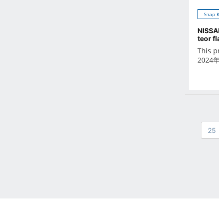
Oct 2021
Snap K
Sep 2021
NISSA
Aug 2021
teor f
Jul 2021
This p
Jun 2021
2024
May 2021
Apr 2021
Mar 2021
Feb 2021
Jan 2021
25
Dec 2020
Nov 2020
Oct 2020
Sep 2020
Aug 2020
Jul 2020