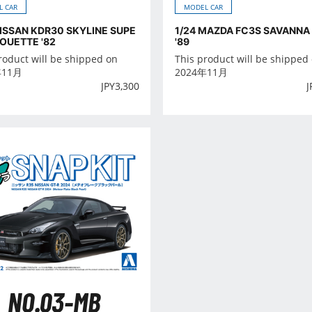
L CAR
MODEL CAR
NISSAN KDR30 SKYLINE SUPE
1/24 MAZDA FC3S SAVANNA 
HOUETTE '82
'89
roduct will be shipped on
This product will be shipped
年11月
2024年11月
JPY
3,300
J
NO.03-MB