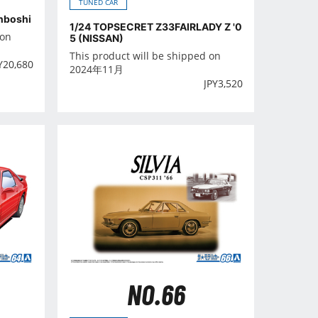
TUNED CAR
nboshi
1/24 TOPSECRET Z33FAIRLADY Z '0
 on
5 (NISSAN)
This product will be shipped on
Y
20,680
2024年11月
JPY
3,520
NO.66