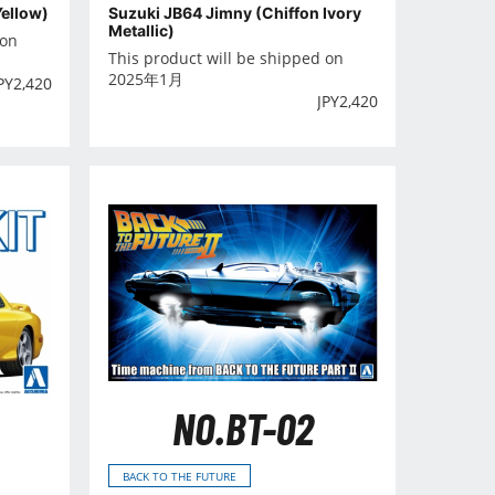
Yellow)
Suzuki JB64 Jimny (Chiffon Ivory
Metallic)
 on
This product will be shipped on
2025年1月
PY
2,420
JPY
2,420
NO.BT-02
BACK TO THE FUTURE