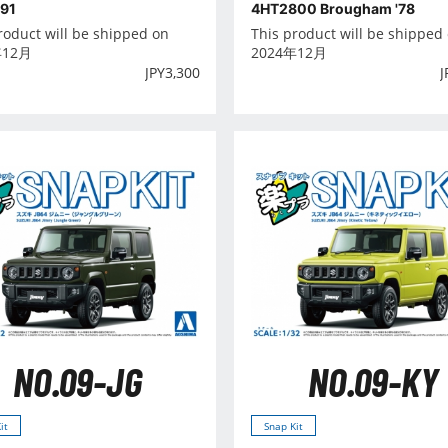
'91
4HT2800 Brougham '78
roduct will be shipped on
This product will be shipped
年12月
2024年12月
JPY
3,300
J
NO.09-JG
NO.09-KY
it
Snap Kit