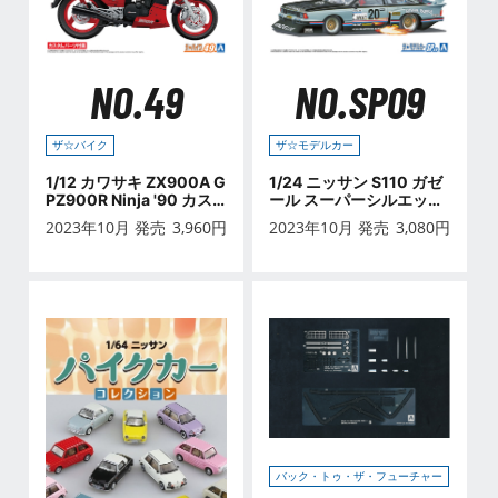
NO.49
NO.SP09
ザ☆バイク
ザ☆モデルカー
1/12 カワサキ ZX900A G
1/24 ニッサン S110 ガゼ
PZ900R Ninja '90 カス
ール スーパーシルエット
タムパーツ付き
'81
2023年10月 発売
3,960
円
2023年10月 発売
3,080
円
バック・トゥ・ザ・フューチャー