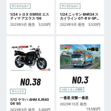
ザ☆モデルカー
ザ☆モデルカー
1/24 トヨタ GSR50 エス
1/24 ニッサン BNR34 ス
ティマ アエラス '06
カイライン GT-R V-SPE
CⅡ '02 カスタムホイール
2023年9月 発売
3,520
円
2023年9月 発売
3,520
円
NO.3
NO.38
1/32 トラック野郎
ザ☆バイク
一番星 突撃一番星
1/12 ヤマハ 4HM XJR40
0R '95
2023年10月 発売
19,580
円
2023年9月 発売
3,300
円