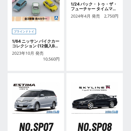
1/24 バック・トゥ・ザ・
フューチャー タイムマシ
ン専用ディテールアップ
2024年4月 発売
2,750
円
パーツ
ブラインドトイ
1/64 ニッサン パイクカー
コレクション (12個入BO
X)
2023年10月 発売
10,560
円
NO.SP07
NO.SP08