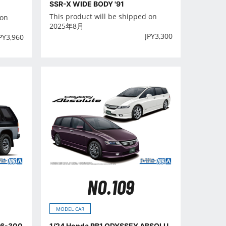
SSR-X WIDE BODY '91
This product will be shipped on
 on
2025年8月
JPY
3,300
PY
3,960
NO.109
MODEL CAR
V6-300
1/24 Honda RB1 ODYSSEY ABSOLU