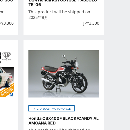
TE '06
 on
This product will be shipped on
2025年8月
PY
3,300
JPY
3,300
1/12 DIECAST MOTORCYCLE
Honda CBX400F BLACK/CANDY AL
AMOANA RED