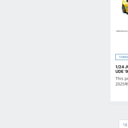
Oct 2021
Sep 2021
Aug 2021
Jul 2021
Jun 2021
May 2021
Apr 2021
TUNED
Mar 2021
Feb 2021
1/24 
UDE '
Jan 2021
This p
Dec 2020
2025
Nov 2020
Oct 2020
Sep 2020
Aug 2020
Jul 2020
18