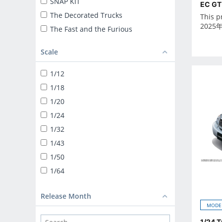
SNAP KIT
EC GT
The Decorated Trucks
This p
2025
The Fast and the Furious
ザ☆トラック
Scale
TUNED CAR
SNAP KIT
1/12
SUPER CAR
1/18
1/24 LIBERTY WALK
1/20
TUNED PARTS
1/24
BIKE
1/32
1/12 DIECAST MOTORCYCLE
1/43
1/32 TRUCK-YAROU
1/50
1/32 VALUE DEKOTORA
1/64
1/32 HEAVY FREIGHT
DEKOTORA PARTS
Release Month
MODE
1/64 MINIDEKO NEXT
1/24 