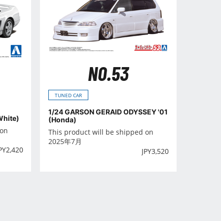
NO.53
TUNED CAR
1/24 GARSON GERAID ODYSSEY '01
White)
(Honda)
 on
This product will be shipped on
2025年7月
PY
2,420
JPY
3,520