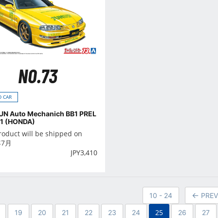
NO.73
 CAR
JUN Auto Mechanich BB1 PREL
91 (HONDA)
roduct will be shipped on
年7月
JPY
3,410
10 - 24
PREV
25
19
20
21
22
23
24
26
27