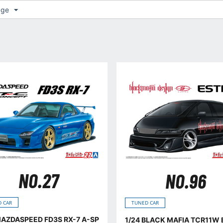
age
NO.27
NO.96
 CAR
TUNED CAR
MAZDASPEED FD3S RX-7 A-SP
1/24 BLACK MAFIA TCR11W 