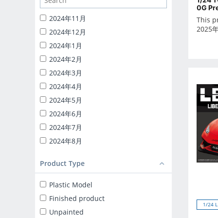
1/24 CATERING MACHINES
0G Pr
1/32 RC TRUCK-YAROU
2024年11月
This p
1/24 INITIAL-D
2025
2024年12月
BACK TO THE FUTURE
2024年1月
KNIGHT RIDER
2024年2月
1/24 DETAIL UP PARTS
2024年3月
BLIND BOX TOY
2024年4月
Capsule toy
2024年5月
MINICAR 1/18
2024年6月
MINICAR 1/43
2024年7月
2024年8月
2024年9月
Product Type
2025年10月
2025年11月
Plastic Model
2025年12月
Finished product
1/24 
2025年1月
Unpainted