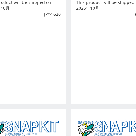
roduct will be shipped on
This product will be shipped
年10月
2025年10月
JPY
4,620
J