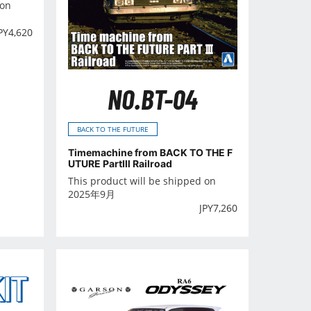
 on
PY
4,620
NO.BT-04
BACK TO THE FUTURE
Timemachine from BACK TO THE F
UTURE PartⅢ Railroad
This product will be shipped on
2025年9月
JPY
7,260