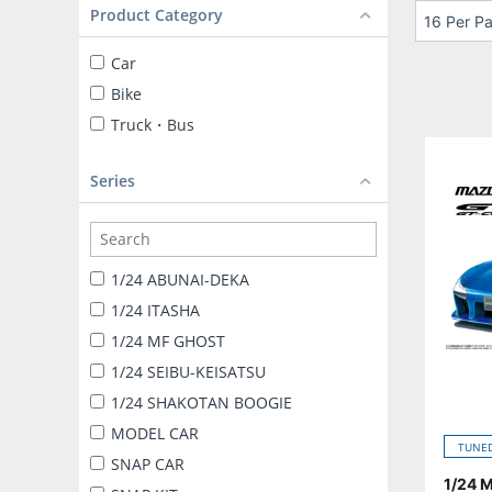
Product Category
16 Per P
Car
Bike
Truck・Bus
Series
1/24 ABUNAI-DEKA
1/24 ITASHA
1/24 MF GHOST
1/24 SEIBU-KEISATSU
1/24 SHAKOTAN BOOGIE
MODEL CAR
TUNED
SNAP CAR
1/24 