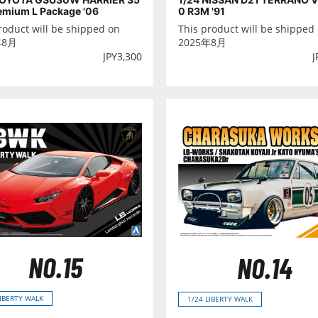
emium L Package '06
0 R3M '91
roduct will be shipped on
This product will be shipped
年8月
2025年8月
JPY
3,300
J
NO.15
NO.14
LIBERTY WALK
1/24 LIBERTY WALK