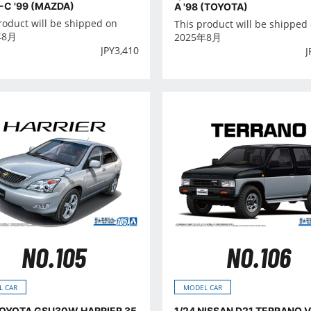
-C '99 (MAZDA)
A '98 (TOYOTA)
roduct will be shipped on
This product will be shipped
年8月
2025年8月
JPY
3,410
J
NO.105
NO.106
L CAR
MODEL CAR
TOYOTA GSU30W HARRIER 35
1/24 NISSAN D21 TERRANO 