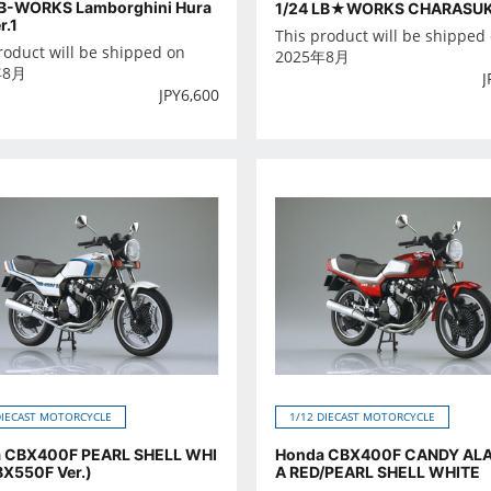
LB-WORKS Lamborghini Hura
1/24 LB★WORKS CHARASU
r.1
This product will be shipped
roduct will be shipped on
2025年8月
年8月
J
JPY
6,600
DIECAST MOTORCYCLE
1/12 DIECAST MOTORCYCLE
 CBX400F PEARL SHELL WHI
Honda CBX400F CANDY AL
BX550F Ver.)
A RED/PEARL SHELL WHITE