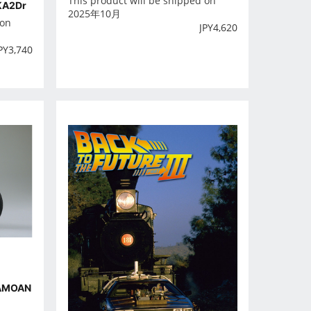
This product will be shipped on
KA2Dr
2025年10月
 on
JPY
4,620
PY
3,740
AMOAN