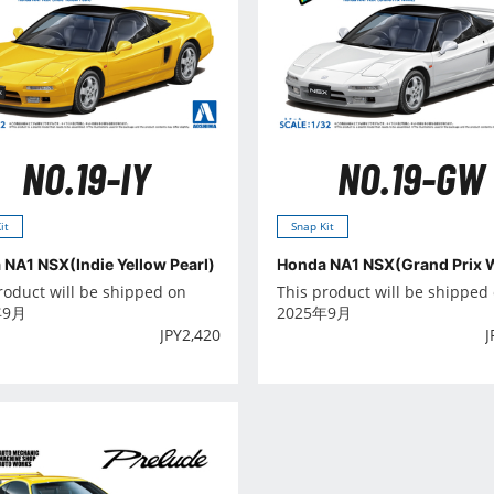
NO.19-IY
NO.19-GW
it
Snap Kit
NA1 NSX(Indie Yellow Pearl)
Honda NA1 NSX(Grand Prix 
roduct will be shipped on
This product will be shipped
年9月
2025年9月
JPY
2,420
J