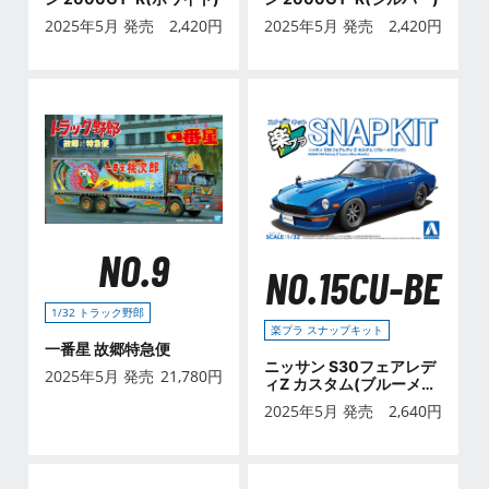
2025年5月 発売
2,420
円
2025年5月 発売
2,420
円
NO.9
NO.15CU-BE
1/32 トラック野郎
楽プラ スナップキット
一番星 故郷特急便
ニッサン S30フェアレデ
2025年5月 発売
21,780
円
ィZ カスタム(ブルーメタ
リック)
2025年5月 発売
2,640
円